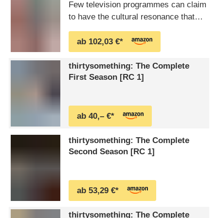
Few television programmes can claim
to have the cultural resonance that
thirtysomething did in the late 1980s.
Winner of four Emmy® Awards, the
ab 102,03 €*
ground-breaking drama held up a
mirror to a generation of young adults
thirtysomething: The Complete
struggling to find a larger meaning to
First Season [RC 1]
their existence in an era marked by
rampant …
ab 40,– €*
thirtysomething: The Complete
Second Season [RC 1]
ab 53,29 €*
thirtysomething: The Complete