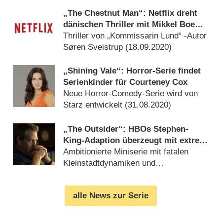
„The Chestnut Man“: Netflix dreht
dänischen Thriller mit Mikkel Boe
Folsgaard („The Rain“)
Thriller von „Kommissarin Lund“ -Autor
Søren Sveistrup (
18.09.2020
)
„Shining Vale“: Horror-Serie findet
Serienkinder für Courteney Cox
Neue Horror-Comedy-Serie wird von
Starz entwickelt (
31.08.2020
)
„The Outsider“: HBOs Stephen-
King-Adaption überzeugt mit extrem
starker Besetzung – Review
Ambitionierte Miniserie mit fatalen
Kleinstadtdynamiken und
übernatürlichem Element (
19.01.2020
)
alle News zur Serie