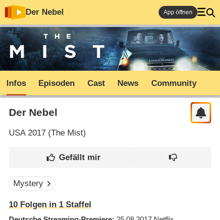
Der Nebel
App öffnen
Infos
Episoden
Cast
News
Community
Der Nebel
USA
2017 (
The Mist
)
Mystery
10
Folgen in
1
Staffel
Deutsche Streaming-Premiere
25.08.2017
Netflix