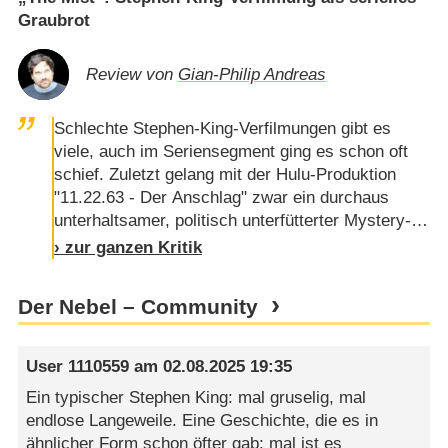
Graubrot
Review von
Gian-Philip Andreas
Schlechte Stephen-King-Verfilmungen gibt es
viele, auch im Seriensegment ging es schon oft
schief. Zuletzt gelang mit der Hulu-Produktion
"11.22.63 - Der Anschlag" zwar ein durchaus
unterhaltsamer, politisch unterfütterter Mystery-
Zeitreisen-Thriller, doch das Zorngeschrei vieler
› zur ganzen Kritik
Fans über die sehr schnell ruinöse Entwicklung
von "Under the Dome" ist etwa noch bis heute zu
Der Nebel – Community
hören. Grundsätzlich gilt: Man sollte skeptisch
sein, wenn eine weitere King-Umsetzung
angekündigt wird, zu viel …
User 1110559
am
02.08.2025 19:35
Ein typischer Stephen King: mal gruselig, mal
endlose Langeweile. Eine Geschichte, die es in
ähnlicher Form schon öfter gab: mal ist es