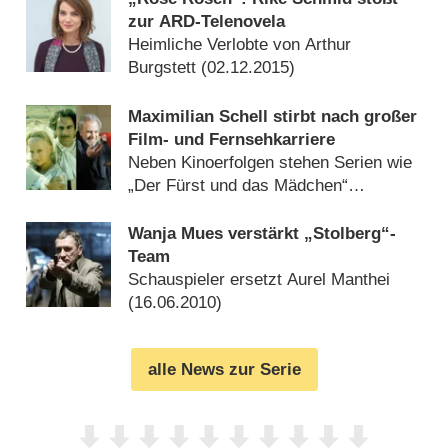
zur ARD-Telenovela
Heimliche Verlobte von Arthur
Burgstett (
02.12.2015
)
Maximilian Schell stirbt nach großer
Film- und Fernsehkarriere
Neben Kinoerfolgen stehen Serien wie
„Der Fürst und das Mädchen“
(
01.02.2014
)
Wanja Mues verstärkt „Stolberg“-
Team
Schauspieler ersetzt Aurel Manthei
(
16.06.2010
)
alle News zur Serie