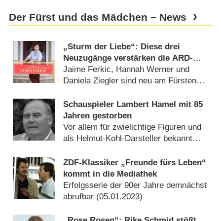
Der Fürst und das Mädchen – News
„Sturm der Liebe“: Diese drei
Neuzugänge verstärken die ARD-
Telenovela
Jaime Ferkic, Hannah Werner und
Daniela Ziegler sind neu am Fürstenhof
(
15.07.2026
)
Schauspieler Lambert Hamel mit 85
Jahren gestorben
Vor allem für zwielichtige Figuren und
als Helmut-Kohl-Darsteller bekannt
(
18.02.2026
)
ZDF-Klassiker „Freunde fürs Leben“
kommt in die Mediathek
Erfolgsserie der 90er Jahre demnächst
abrufbar (
05.01.2023
)
„Rose Rosen“: Rike Schmid stößt