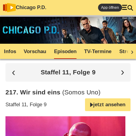
Chicago P.D.
App öffnen
Bild: NBC
Infos
Vorschau
Episoden
TV-Termine
Stream
Staffel 11, Folge 9
217
.
Wir sind eins
(Somos Uno)
Staffel 11, Folge 9
jetzt ansehen