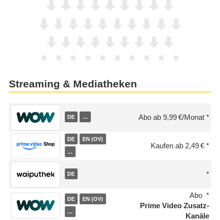
Streaming & Mediatheken
Abo ab 9,99 €/Monat
DE
…
DE
EN (OV)
Kaufen ab 2,49 €
…
DE
Abo
DE
EN (OV)
Prime Video Zusatz-
…
Kanäle