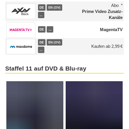
Abo
DE
EN (OV)
Prime Video Zusatz-
…
Kanäle
MagentaTV
DE
…
DE
EN (OV)
Kaufen ab 2,99 €
…
Staffel 11 auf DVD & Blu-ray