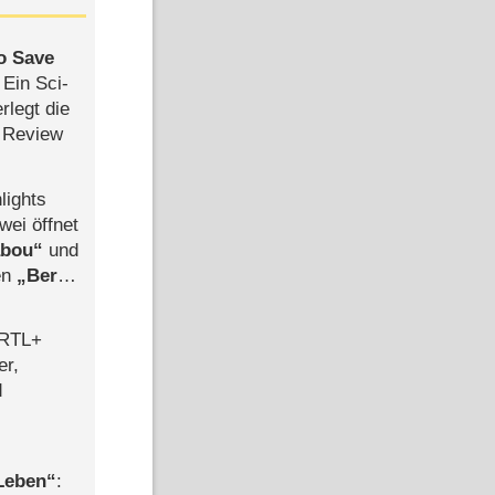
to Save
: Ein Sci-
rlegt die
 Review
lights
wei öffnet
abou
und
len
Berlin
-Ableger
 RTL+
er,
d
 Leben
: