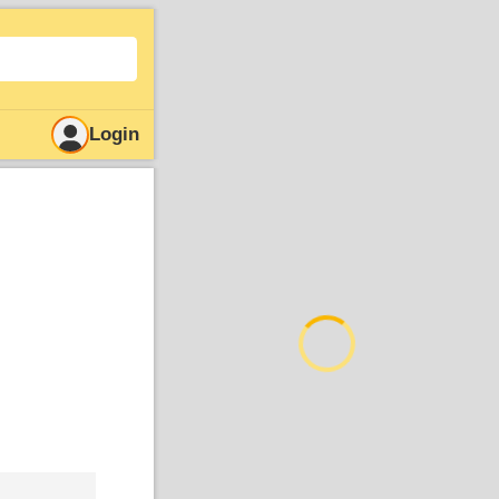
Login