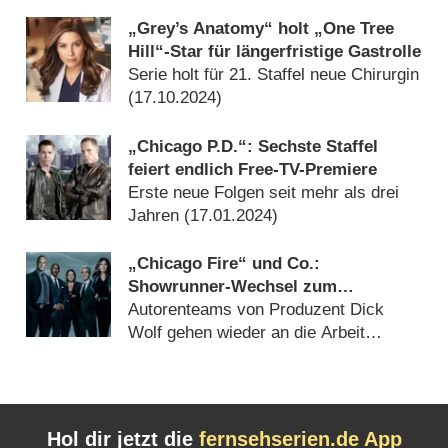
(
07.03.2025
)
„Grey’s Anatomy“ holt „One Tree
Hill“-Star für längerfristige Gastrolle
Serie holt für 21. Staffel neue Chirurgin
(
17.10.2024
)
„Chicago P.D.“: Sechste Staffel
feiert endlich Free-TV-Premiere
Erste neue Folgen seit mehr als drei
Jahren (
17.01.2024
)
„Chicago Fire“ und Co.:
Showrunner-Wechsel zum
Streikende
Autorenteams von Produzent Dick
Wolf gehen wieder an die Arbeit
(
05.10.2023
)
Hol dir jetzt die
fernsehserien.de App