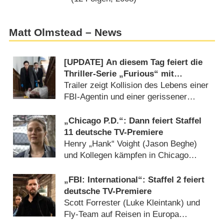
Matt Olmstead – News
[UPDATE] An diesem Tag feiert die
Thriller-Serie „Furious“ mit
„Shameless“-Star Premiere
Trailer zeigt Kollision des Lebens einer
FBI-Agentin und einer gerissener
Serienkillerin (
26.06.2026
)
„Chicago P.D.“: Dann feiert Staffel
11 deutsche TV-Premiere
Henry „Hank“ Voight (Jason Beghe)
und Kollegen kämpfen in Chicago
gegen das Verbrechen (
22.09.2025
)
„FBI: International“: Staffel 2 feiert
deutsche TV-Premiere
Scott Forrester (Luke Kleintank) und
Fly-Team auf Reisen in Europa