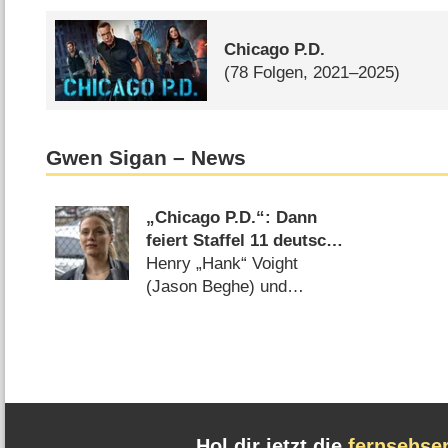
Chicago P.D.
(78 Folgen, 2021–2025)
Gwen Sigan – News
„Chicago P.D.“: Dann
feiert Staffel 11 deutsche
TV-Premiere
Henry „Hank“ Voight
(Jason Beghe) und
Kollegen kämpfen in
Chicago gegen das
Verbrechen (
22.09.2025
)
Hol dir jetzt die
fernsehse