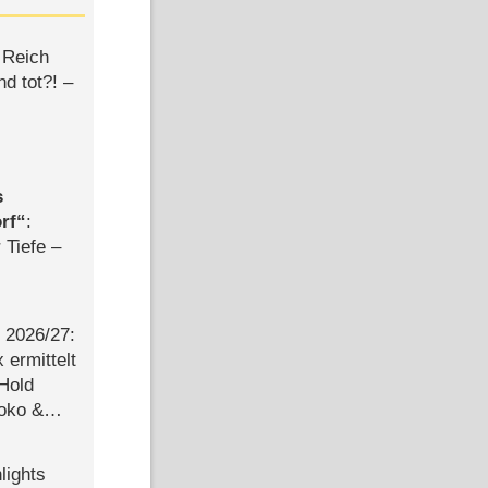
 Reich
d tot?! –
s
rf
:
 Tiefe –
2026/​27:
ermittelt
 Hold
Joko &
Urlaub
lights