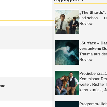
The Shards
:
und schön … un
Review
Surface – Da
versunkene Do
Trauma aus der
Review
ProSiebenSat.1 
Kommissar Rex 
weiter, Richter
ime
kehrt zurück, 
Klaas machen 
Programm-High