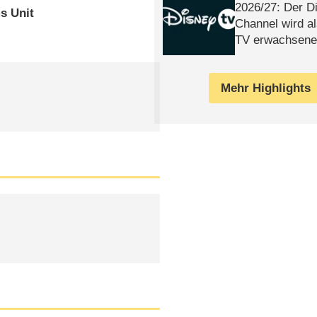
2026/​27: Der D
s Unit
Channel wird a
TV erwachsene
Mehr Highlights