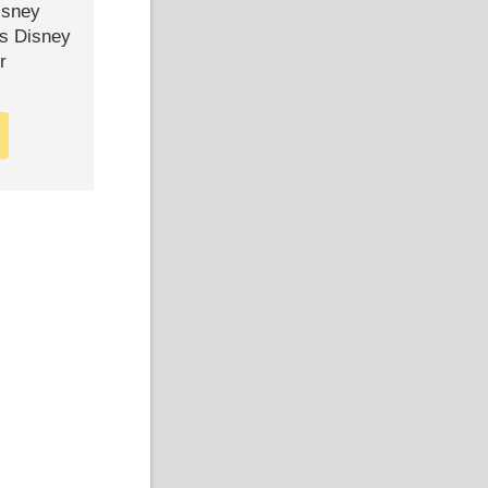
isney
ls Disney
r