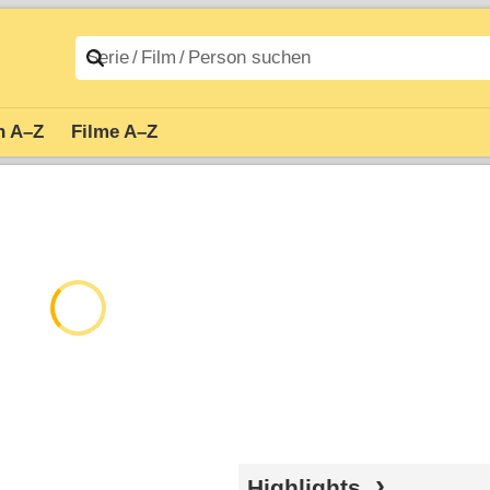
n A–Z
Filme A–Z
Highlights