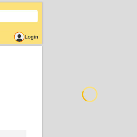
Login