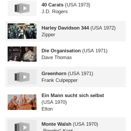
40 Carats
(
USA
1973)
J.D. Rogers
Harley Davidson 344
(
USA
1972)
Zipper
Die Organisation
(
USA
1971)
Dave Thomas
Greenhorn
(
USA
1971)
Frank Culpepper
Ein Mann sucht sich selbst
(
USA
1970)
Elton
Monte Walsh
(
USA
1970)
„Powder“ Kent