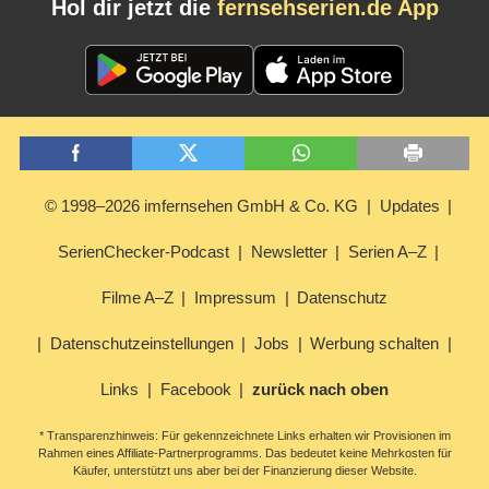
Hol dir jetzt die
fernsehserien.de App
© 1998–2026 imfernsehen GmbH & Co. KG
Updates
SerienChecker-Podcast
Newsletter
Serien A–Z
Filme A–Z
Impressum
Datenschutz
Datenschutzeinstellungen
Jobs
Werbung schalten
Links
Facebook
zurück nach oben
* Transparenzhinweis: Für gekennzeichnete Links erhalten wir Provisionen im
Rahmen eines Affiliate-Partnerprogramms. Das bedeutet keine Mehrkosten für
Käufer, unterstützt uns aber bei der Finanzierung dieser Website.