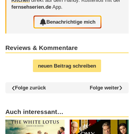
Kitchen
direkt auf dein Handy.
Kostenlos mit der
fernsehserien.de
App.
Benachrichtige mich
Reviews & Kommentare
neuen Beitrag schreiben
Folge zurück
Folge weiter
Auch interessant…