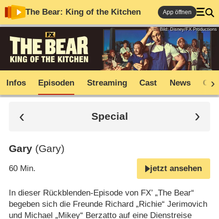
The Bear: King of the Kitchen
App öffnen
Bild: Disney/FX Productions
Infos
Episoden
Streaming
Cast
News
Com
Special
Gary
(Gary)
60 Min.
jetzt ansehen
In dieser Rückblenden-Episode von FX’ „The Bear“
begeben sich die Freunde Richard „Richie“ Jerimovich
und Michael „Mikey“ Berzatto auf eine Dienstreise