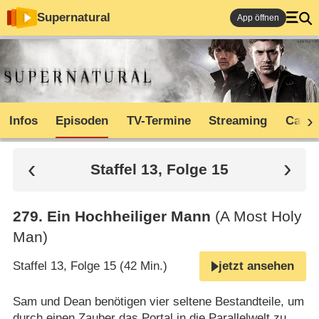
Supernatural
App öffnen
Infos
Episoden
TV-Termine
Streaming
Cast
Staffel 13, Folge 15
279
.
Ein Hochheiliger Mann
(A Most Holy
Man)
Staffel 13, Folge 15 (42 Min.)
jetzt ansehen
Sam und Dean benötigen vier seltene Bestandteile, um
durch einen Zauber das Portal in die Parallelwelt zu