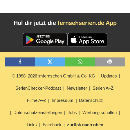
Hol dir jetzt die
fernsehserien.de App
© 1998–2026 imfernsehen GmbH & Co. KG
Updates
SerienChecker-Podcast
Newsletter
Serien A–Z
Filme A–Z
Impressum
Datenschutz
Datenschutzeinstellungen
Jobs
Werbung schalten
Links
Facebook
zurück nach oben