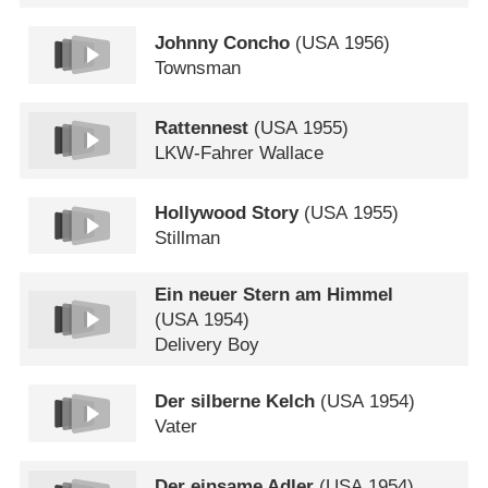
Johnny Concho
(
USA
1956)
Townsman
Rattennest
(
USA
1955)
LKW-Fahrer Wallace
Hollywood Story
(
USA
1955)
Stillman
Ein neuer Stern am Himmel
(
USA
1954)
Delivery Boy
Der silberne Kelch
(
USA
1954)
Vater
Der einsame Adler
(
USA
1954)