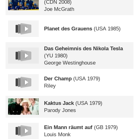
(
CDN
2008)
Joe McGrath
Planet des Grauens
(
USA
1985)
Das Geheimnis des Nikola Tesla
(
YU
1980)
George Westinghouse
Der Champ
(
USA
1979)
Riley
Kaktus Jack
(
USA
1979)
Parody Jones
Ein Mann räumt auf
(
GB
1979)
Louis Monk