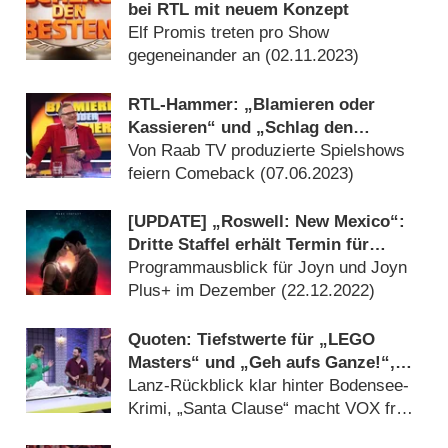
bei RTL mit neuem Konzept
Elf Promis treten pro Show
gegeneinander an (
02.11.2023
)
RTL-Hammer: „Blamieren oder
Kassieren“ und „Schlag den
Besten“ wechseln den Sender
Von Raab TV produzierte Spielshows
feiern Comeback (
07.06.2023
)
[UPDATE] „Roswell: New Mexico“:
Dritte Staffel erhält Termin für
Deutschlandpremiere
Programmausblick für Joyn und Joyn
Plus+ im Dezember (
22.12.2022
)
Quoten: Tiefstwerte für „LEGO
Masters“ und „Geh aufs Ganze!“,
auch „Schlag den Besten“ mau
Lanz-Rückblick klar hinter Bodensee-
Krimi, „Santa Clause“ macht VOX froh
(
16.12.2022
)