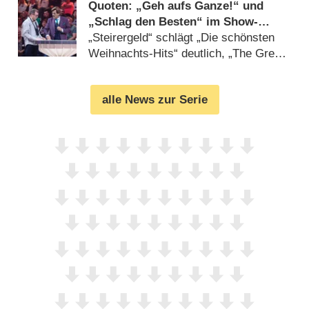
Quoten: „Geh aufs Ganze!“ und
„Schlag den Besten“ im Show-
Dreikampf knapp hinter „LEGO
„Steirergeld“ schlägt „Die schönsten
Masters“
Weihnachts-Hits“ deutlich, „The Green
Mile“ stark (
09.12.2022
)
alle News zur Serie