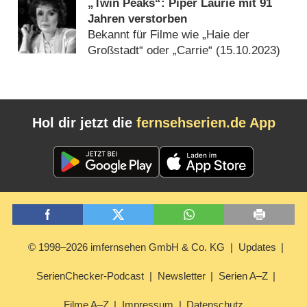
„Twin Peaks“: Piper Laurie mit 91
Jahren verstorben
Bekannt für Filme wie „Haie der
Großstadt“ oder „Carrie“ (
15.10.2023
)
Hol dir jetzt die
fernsehserien.de App
© 1998–2026 imfernsehen GmbH & Co. KG
Updates
SerienChecker-Podcast
Newsletter
Serien A–Z
Filme A–Z
Impressum
Datenschutz