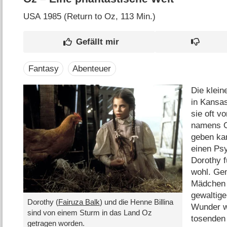
USA
1985 (Return to Oz‎, 113 Min.)
Fantasy
Abenteuer
Die klein
in Kansas
sie oft 
namens Oz
geben kan
einen Psy
Dorothy fü
wohl. Ge
Mädchen f
gewaltige
Dorothy (
Fairuza Balk
) und die Henne Billina
Wunder w
sind von einem Sturm in das Land Oz
tosenden
getragen worden.