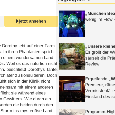
München Bea
wenig im Flow 
jetzt ansehen
e Dorothy lebt auf einer Farm
Unsere klein
. In ihren Phantasien spricht
Es grollt der W
von einem wundersamen Land
säuselt die Prä
. Weil es das natürlich nicht
Review
n, beschließt Dorothys Tante,
chiater zu konsultieren. Doch
Ergreifende
W
hlt sich in der Klinik nicht
Premiere, rätse
meinsam mit einem anderen
Vermisstenfälle
lieht sie während eines
Einstand des 
n Gewitters. Wie durch ein
Tatort: Münc
erden die beiden durch den
Duos
 Sturm ins mysteriöse Land
Programm-High