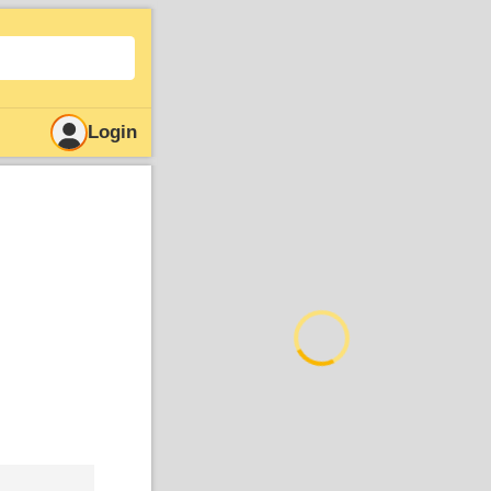
Login