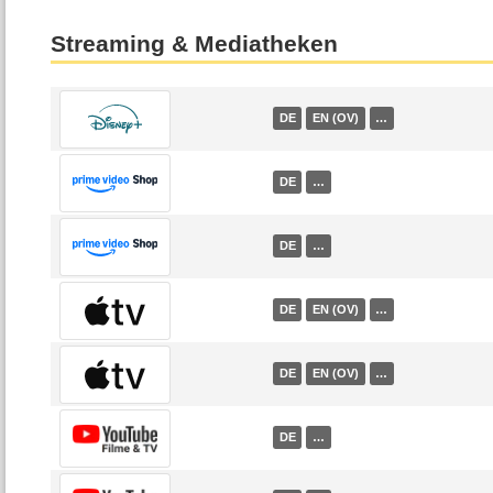
Streaming & Mediatheken
DE
EN (OV)
…
DE
…
DE
…
DE
EN (OV)
…
DE
EN (OV)
…
DE
…