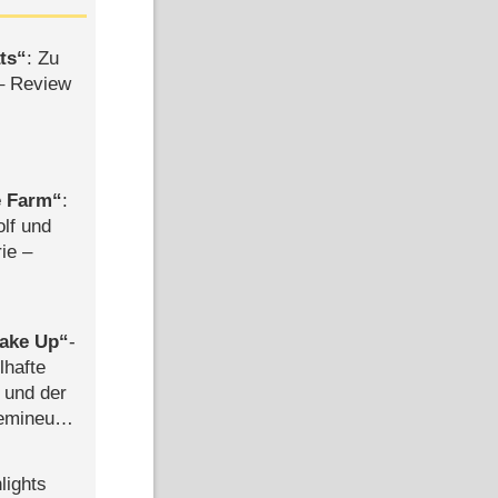
ts
: Zu
– Review
e Farm
:
olf und
rie –
ake Up
-
lhafte
 und der
semineuen
hen
-
lights