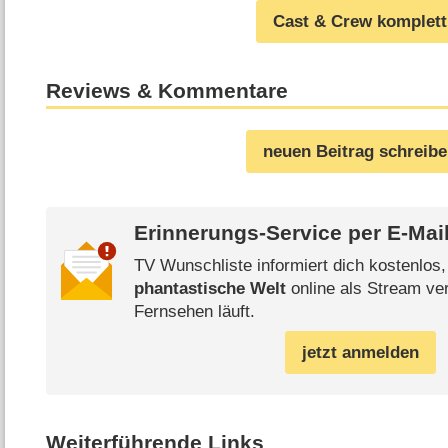
Cast & Crew komplett
Reviews & Kommentare
neuen Beitrag schreib
Erinnerungs-Service per
E-Mai
TV Wunschliste informiert dich kostenlos
phantastische Welt
online als Stream ver
Fernsehen läuft.
jetzt anmelden
Weiterführende Links