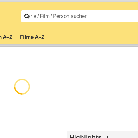
n A–Z
Filme A–Z
Highlights