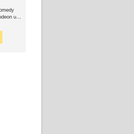
Comedy
lodeon und