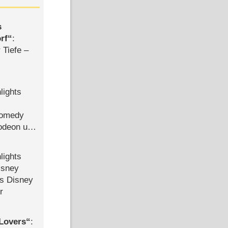
s
rf
:
 Tiefe –
lights
Comedy
lodeon und
lights
isney
ls Disney
r
Lovers
: