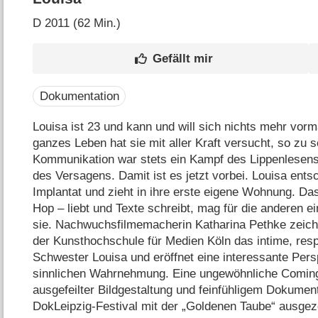
D
2011 (62 Min.)
Dokumentation
Louisa ist 23 und kann und will sich nichts mehr vorma
ganzes Leben hat sie mit aller Kraft versucht, so zu s
Kommunikation war stets ein Kampf des Lippenlesens 
des Versagens. Damit ist es jetzt vorbei. Louisa ents
Implantat und zieht in ihre erste eigene Wohnung. Da
Hop – liebt und Texte schreibt, mag für die anderen ei
sie. Nachwuchsfilmemacherin Katharina Pethke zeichn
der Kunsthochschule für Medien Köln das intime, respe
Schwester Louisa und eröffnet eine interessante Per
sinnlichen Wahrnehmung. Eine ungewöhnliche Coming
ausgefeilter Bildgestaltung und feinfühligem Dokument
DokLeipzig-Festival mit der „Goldenen Taube“ ausge