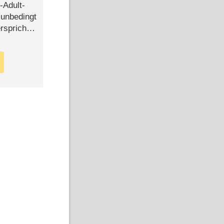
-Adult-
t unbedingt
rspricht –