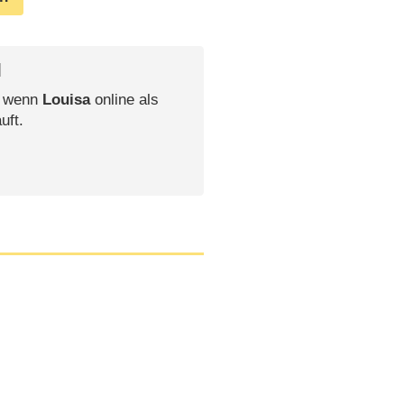
l
, wenn
Louisa
online als
uft.