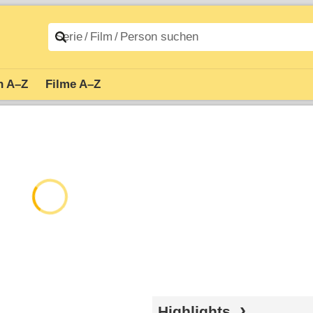
n A–Z
Filme A–Z
Highlights