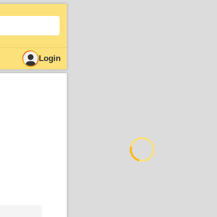
Login