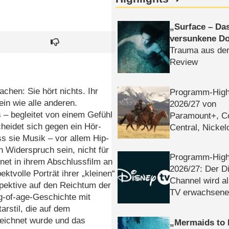
Surface – Da
versunkene Do
Trauma aus der
Review
chen: Sie hört nichts. Ihr
Programm-High
ein wie alle anderen.
2026/​27 von
– begleitet von einem Gefühl
Paramount+, 
cheidet sich gegen ein Hör-
Central, Nicke
ss sie Musik – vor allem Hip-
WELT
n Widerspruch sein, nicht für
Programm-High
et in ihrem Abschlussfilm an
2026/​27: Der D
ktvolle Porträt ihrer „kleinen“
Channel wird a
spektive auf den Reichtum der
TV erwachsene
-of-age-Geschichte mit
arstil, die auf dem
zeichnet wurde und das
Mermaids to 