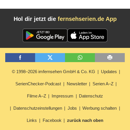
Hol dir jetzt die
fernsehserien.de App
© 1998–2026 imfernsehen GmbH & Co. KG
Updates
SerienChecker-Podcast
Newsletter
Serien A–Z
Filme A–Z
Impressum
Datenschutz
Datenschutzeinstellungen
Jobs
Werbung schalten
Links
Facebook
zurück nach oben