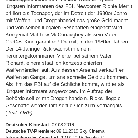
jüngsten Informanten des FBI. Newcomer Richie Merrit
brilliert als Teenager, der im Detroit der 1980er Jahre
mit Waffen- und Drogenhandel das große Geld macht
und von seinen illegalen Geschäften eingeholt wird.
Kongenial Matthew McConaughey als sein Vater.
Großes Kino garantiert! Detroit, in den 1980er Jahren.
Der 14-Jährige Rick wächst in einem
heruntergekommenen Viertel bei seinem Vater
Richard, einem staatlich konzessionierten
Waffenhändler, auf. Aus dessen Arsenal verkauft er
Waffen an Gangs, um ans schnelle Geld zu kommen.
Als ihm das FBI auf die Schliche kommt, wird er als
jüngster Informant angeworben. Im Auftrag der
Behörde soll er mit Drogen handeln. Ricks illegale
Geschäfte werden ihm schließlich zum Verhängnis.
(Text: ORF)
Deutscher Kinostart
07.03.2019
Deutsche TV-Premiere
08.11.2019
Sky Cinema
Internationaler Kinostart
12.01.2018
(Englisch)