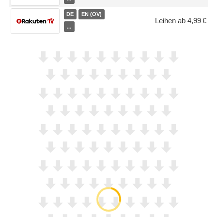
DE
EN (OV)
Leihen ab 4,99 €
…