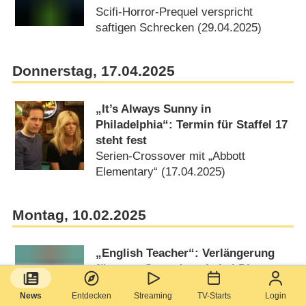
Scifi-Horror-Prequel verspricht
saftigen Schrecken (29.04.2025)
Donnerstag, 17.04.2025
„It’s Always Sunny in
Philadelphia“: Termin für Staffel 17
steht fest
Serien-Crossover mit „Abbott
Elementary“ (17.04.2025)
Montag, 10.02.2025
„English Teacher“: Verlängerung
für neue Comedyserie bei Disney+
Brian Jordan Alvarez („Will & Grace“)
News
Entdecken
Streaming
TV-Starts
Login
trotzt dem Lehrer-Alltag in Texas