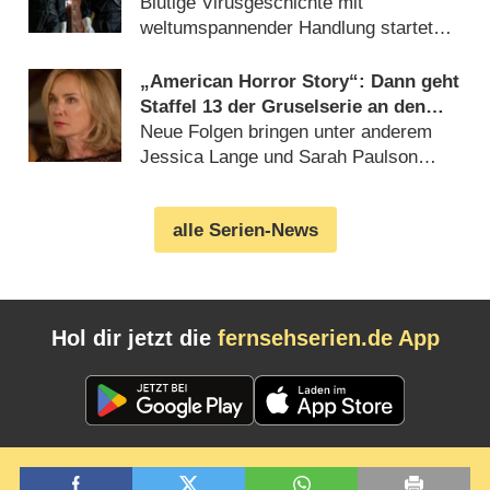
1: Nashville“) in der Schwebe
Blutige Virusgeschichte mit
weltumspannender Handlung startete
Anfang 2026 (14.07.2026)
„American Horror Story“: Dann geht
Staffel 13 der Gruselserie an den
Start
Neue Folgen bringen unter anderem
Jessica Lange und Sarah Paulson
zurück (09.07.2026)
alle Serien-News
Hol dir jetzt die
fernsehserien.de App