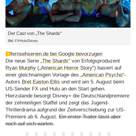
Der Cast von „The Shards“
Bild: FX/Hulu/Disney
fernsehserien.de bei Google bevorzugen
Die neue Serie
„The Shards“
von Erfolgsproduzent
Ryan Murphy
(
„American Horror Story“
) basiert auf
einer gleichnamigen Vorlage des
„American Psycho“
-
Autors
Bret Easton Ellis
und wird am 5. August beim
US-Sender FX und Hulu an den Start gehen.
Hierzulande besorgt Disney+ die Deutschlandpremiere
der zehnteiligen Staffel und zeigt das Jugend-
Thrillerdrama aufgrund der Zeitverschiebung zur US-
Premiere ab 6. August.
Ein erster Trailer lässt aber
noch auf sich warten.