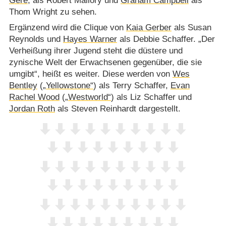
Gere
, als Robert Mallory und
Graham Campbell
als
Thom Wright zu sehen.
Ergänzend wird die Clique von
Kaia Gerber
als Susan
Reynolds und
Hayes Warner
als Debbie Schaffer. „Der
Verheißung ihrer Jugend steht die düstere und
zynische Welt der Erwachsenen gegenüber, die sie
umgibt“, heißt es weiter. Diese werden von
Wes
Bentley
(
„Yellowstone“
) als Terry Schaffer,
Evan
Rachel Wood
(
„Westworld“
) als Liz Schaffer und
Jordan Roth
als Steven Reinhardt dargestellt.