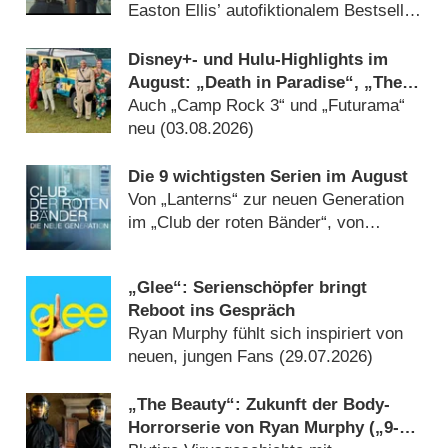
Easton Ellis’ autofiktionalem Bestseller
um Teens und Serienkiller im Los
Angeles der 1980er-Jahre schillert
Disney+- und Hulu-Highlights im
verführerisch (05.08.2026)
August: „Death in Paradise“, „The
Shards“ und das Ende für „Die
Auch „Camp Rock 3“ und „Futurama“
neuen Zauberer vom Waverly Place“
neu (03.08.2026)
Die 9 wichtigsten Serien im August
Von „Lanterns“ zur neuen Generation
im „Club der roten Bänder“, von
„München Beats“ bis „Murder in a
Small Town“ (31.07.2026)
„Glee“: Serienschöpfer bringt
Reboot ins Gespräch
Ryan Murphy fühlt sich inspiriert von
neuen, jungen Fans (29.07.2026)
„The Beauty“: Zukunft der Body-
Horrorserie von Ryan Murphy („9-1-