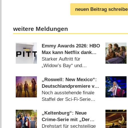
neuen Beitrag schreib
weitere Meldungen
Emmy Awards 2026: HBO
Max kann Netflix dank
„The Pitt“ und „Hacks“
Starker Auftritt für
auf Abstand halten
„Widow’s Bay“ und
„Pluribus“ (08.07.2026)
„Roswell: New Mexico“:
Deutschlandpremiere von
Staffel 4 wird tief in der
Noch ausstehende finale
Nacht versteckt
Staffel der Sci-Fi-Serie
wird endlich gezeigt
(05.08.2026)
„Keltenburg“: Neue
Crime-Serie mit „Der
Pass“-Star Julia Jentsch
Drehstart für sechsteilige