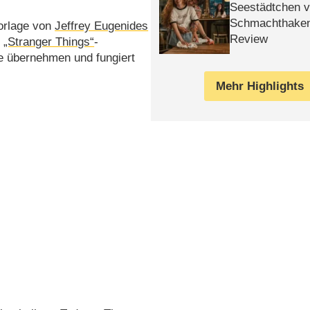
Seestädtchen v
Schmachthake
orlage von
Jeffrey Eugenides
Review
.
„Stranger Things“
-
le übernehmen und fungiert
Mehr Highlights