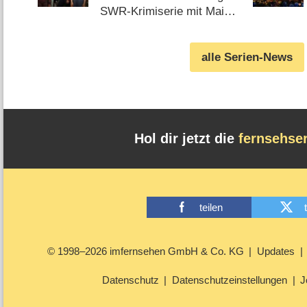
in Arbeit
SWR-Krimiserie mit Mai
Duong Kieu („In aller
Freundschaft“)
alle Serien-News
(05.08.2026)
Hol dir jetzt die
fernsehse
teilen
© 1998–2026 imfernsehen GmbH & Co. KG
Updates
Datenschutz
Datenschutzeinstellungen
J