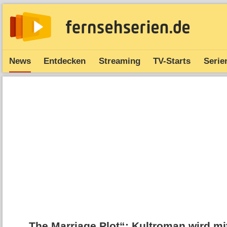
News
Entdecken
Streaming
TV-Starts
Serie
„The Marriage Plot“: Kultroman wird mit