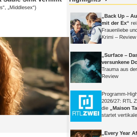
s“, „Middlesex“)
Back Up – Auf
mit der Ex
rei
Frauenliebe un
Krimi – Review
Surface – Da
versunkene Do
Trauma aus der
Review
Programm-High
2026/​27: RTL Z
die
Maison T
startet vertika
– Tag & Nacht
Every Year Af