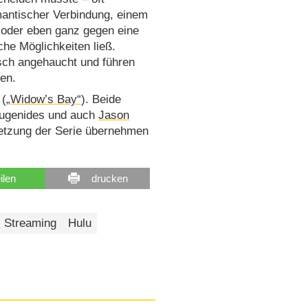
antischer Verbindung, einem
 oder eben ganz gegen eine
che Möglichkeiten ließ.
isch angehaucht und führen
en.
(
„Widow’s Bay“
). Beide
 Eugenides und auch
Jason
etzung der Serie übernehmen
eilen
drucken
Streaming
Hulu