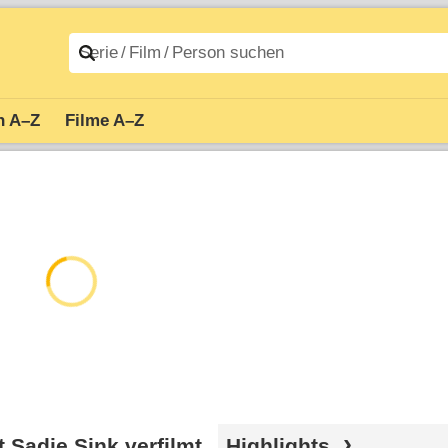
n A–Z
Filme A–Z
 Sadie Sink verfilmt
Highlights