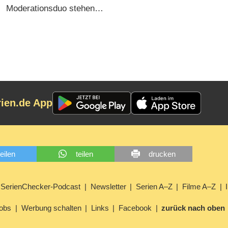
Moderationsduo stehen
fest (05.08.2026)
rien.de App
teilen
teilen
drucken
SerienChecker-Podcast
Newsletter
Serien A–Z
Filme A–Z
obs
Werbung schalten
Links
Facebook
zurück nach oben