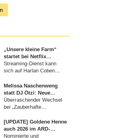
en
„Unsere kleine Farm“
startet bei Netflix
schwach, „Nur für dein
Streaming-Dienst kann
Leben“ visiert ewige
sich auf Harlan Coben
Bestenliste an
verlassen (15.07.2026)
Melissa Naschenweng
statt DJ Ötzi: Neue
Moderatorin für
Überraschender Wechsel
Weihnachtsshow von
bei „Zauberhafte
ORF und BR
Weihnacht im Land der
‚Stillen Nacht‘“
[UPDATE] Goldene Henne
(05.08.2026)
auch 2026 im ARD-
Hauptprogramm
Nominierte und