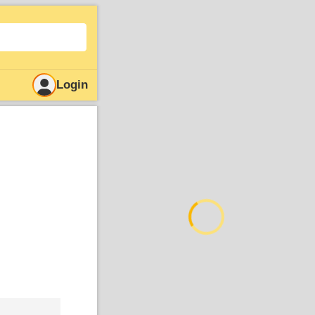
Login