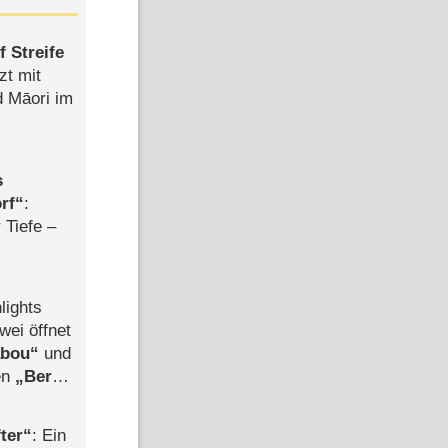
 Streife
zt mit
d Māori im
s
rf
:
 Tiefe –
lights
wei öffnet
abou
und
len
Berlin
-Ableger
ter
: Ein