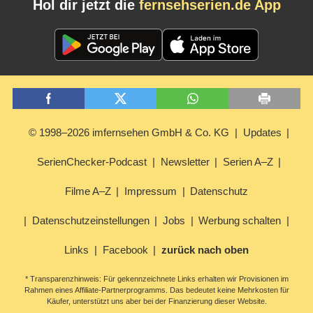
Hol dir jetzt die
fernsehserien.de App
© 1998–2026 imfernsehen GmbH & Co. KG
Updates
SerienChecker-Podcast
Newsletter
Serien A–Z
Filme A–Z
Impressum
Datenschutz
Datenschutzeinstellungen
Jobs
Werbung schalten
Links
Facebook
zurück nach oben
* Transparenzhinweis: Für gekennzeichnete Links erhalten wir Provisionen im
Rahmen eines Affiliate-Partnerprogramms. Das bedeutet keine Mehrkosten für
Käufer, unterstützt uns aber bei der Finanzierung dieser Website.