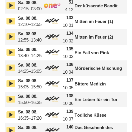
51
Sa.
08.08.
Der küssende Bandit
02:15–03:00
4.12
133
Sa.
08.08.
Mitten im Feuer (1)
12:10–12:55
10.01
134
Sa.
08.08.
Mitten im Feuer (2)
12:55–13:40
10.02
135
Sa.
08.08.
Ein Fall von Pink
13:40–14:25
10.03
136
Sa.
08.08.
Mörderische Mischung
14:25–15:05
10.04
137
Sa.
08.08.
Bittere Medizin
15:05–15:50
10.05
138
Sa.
08.08.
Ein Leben für ein Tor
15:50–16:35
10.06
139
Sa.
08.08.
Tödliche Küsse
16:35–17:20
10.07
140
Sa.
08.08.
Das Geschenk des