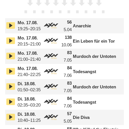
56
Mo.
17.08.
Anarchie
19:25–20:15
5.04
138
Mo.
17.08.
Ein Leben für ein Tor
20:15–21:00
10.06
83
Mo.
17.08.
Murdoch der Untoten
21:00–21:40
7.05
84
Mo.
17.08.
Todesangst
21:40–22:25
7.06
83
Di.
18.08.
Murdoch der Untoten
01:50–02:35
7.05
84
Di.
18.08.
Todesangst
02:35–03:20
7.06
57
Di.
18.08.
Die Diva
10:40–11:25
5.05
58