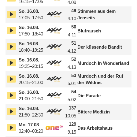
16:15–17:05
4.09
49
So.
16.08.
Stimmen aus dem
17:05–17:50
Jenseits
4.10
50
So.
16.08.
Blutrausch
17:50–18:40
4.11
51
So.
16.08.
Der küssende Bandit
18:40–19:25
4.12
52
So.
16.08.
Murdoch In Wonderland
19:25–20:15
4.13
53
So.
16.08.
Murdoch und der Ruf
20:15–21:00
der Wildnis
5.01
54
So.
16.08.
Die Parade
21:00–21:50
5.02
137
So.
16.08.
Bittere Medizin
21:50–22:30
10.05
129
Mo.
17.08.
Das Arbeitshaus
02:40–03:20
9.15