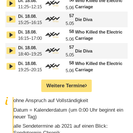
Di.
18.08.
Who Killed the Electric
11:25–12:15
Carriage
5.06
57
Di.
18.08.
Die Diva
15:25–16:15
5.05
58
Di.
18.08.
Who Killed the Electric
16:15–17:00
Carriage
5.06
57
Di.
18.08.
Die Diva
18:40–19:25
5.05
58
Di.
18.08.
Who Killed the Electric
19:25–20:15
Carriage
5.06
Weitere Termine
ohne Anspruch auf Vollständigkeit
Datum = Kalenderdatum (um 0:00 Uhr beginnt ein
neuer Tag)
alle Sendetermine ab 2021 auf einen Blick:
Sendetermin-Chronik