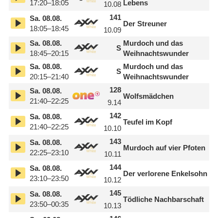
17:20–18:05
Lebens
10.08
141
Sa.
08.08.
Der Streuner
18:05–18:45
10.09
Sa.
08.08.
Murdoch und das
S
18:45–20:15
Weihnachtswunder
Sa.
08.08.
Murdoch und das
S
20:15–21:40
Weihnachtswunder
128
Sa.
08.08.
Wolfsmädchen
21:40–22:25
9.14
142
Sa.
08.08.
Teufel im Kopf
21:40–22:25
10.10
143
Sa.
08.08.
Murdoch auf vier Pfoten
22:25–23:10
10.11
144
Sa.
08.08.
Der verlorene Enkelsohn
23:10–23:50
10.12
145
Sa.
08.08.
Tödliche Nachbarschaft
23:50–00:35
10.13