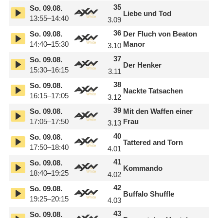
35
So.
09.08.
Liebe und Tod
13:55–14:40
3.09
36
So.
09.08.
Der Fluch von Beaton
14:40–15:30
Manor
3.10
37
So.
09.08.
Der Henker
15:30–16:15
3.11
38
So.
09.08.
Nackte Tatsachen
16:15–17:05
3.12
39
So.
09.08.
Mit den Waffen einer
17:05–17:50
Frau
3.13
40
So.
09.08.
Tattered and Torn
17:50–18:40
4.01
41
So.
09.08.
Kommando
18:40–19:25
4.02
42
So.
09.08.
Buffalo Shuffle
19:25–20:15
4.03
43
So.
09.08.