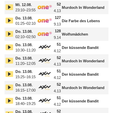
52
Mi.
12.08.
Murdoch In Wonderland
23:10–23:55
4.13
127
Do.
13.08.
Die Farbe des Lebens
01:25–02:10
9.13
128
Do.
13.08.
Wolfsmädchen
02:10–02:50
9.14
51
Do.
13.08.
Der küssende Bandit
10:30–11:20
4.12
52
Do.
13.08.
Murdoch In Wonderland
11:20–12:05
4.13
51
Do.
13.08.
Der küssende Bandit
15:25–16:15
4.12
52
Do.
13.08.
Murdoch In Wonderland
16:15–17:00
4.13
51
Do.
13.08.
Der küssende Bandit
18:40–19:25
4.12
52
Do.
13.08.