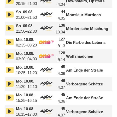
Downstairs, Upstairs
20:15–21:00
4.04
44
So.
09.08.
Monsieur Murdoch
21:00–21:50
4.05
136
So.
09.08.
Mörderische Mischung
21:50–22:30
10.04
127
Mo.
10.08.
Die Farbe des Lebens
02:35–03:20
9.13
128
Mo.
10.08.
Wolfsmädchen
03:20–04:00
9.14
45
Mo.
10.08.
Am Ende der Straße
10:35–11:20
4.06
46
Mo.
10.08.
Verborgene Schätze
11:20–12:10
4.07
45
Mo.
10.08.
Am Ende der Straße
15:25–16:15
4.06
46
Mo.
10.08.
Verborgene Schätze
16:15–17:00
4.07