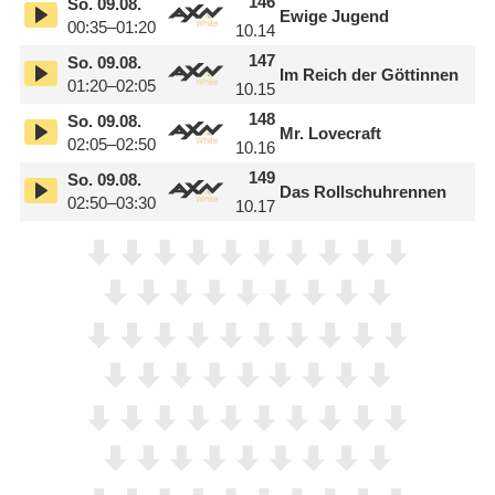
146
So.
09.08.
Ewige Jugend
00:35–01:20
10.14
147
So.
09.08.
Im Reich der Göttinnen
01:20–02:05
10.15
148
So.
09.08.
Mr. Lovecraft
02:05–02:50
10.16
149
So.
09.08.
Das Rollschuhrennen
02:50–03:30
10.17