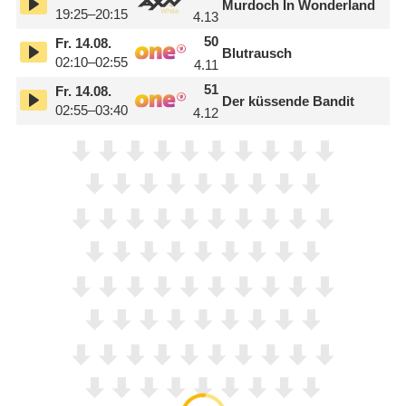
Murdoch In Wonderland
19:25–20:15
4.13
50
Fr.
14.08.
Blutrausch
02:10–02:55
4.11
51
Fr.
14.08.
Der küssende Bandit
02:55–03:40
4.12