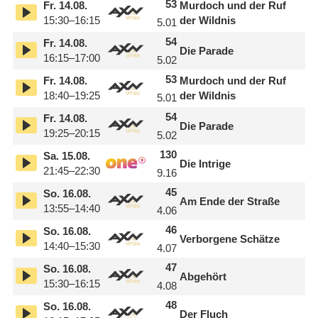
53
Fr.
14.08.
Murdoch und der Ruf
15:30–16:15
der Wildnis
5.01
54
Fr.
14.08.
Die Parade
16:15–17:00
5.02
53
Fr.
14.08.
Murdoch und der Ruf
18:40–19:25
der Wildnis
5.01
54
Fr.
14.08.
Die Parade
19:25–20:15
5.02
130
Sa.
15.08.
Die Intrige
21:45–22:30
9.16
45
So.
16.08.
Am Ende der Straße
13:55–14:40
4.06
46
So.
16.08.
Verborgene Schätze
14:40–15:30
4.07
47
So.
16.08.
Abgehört
15:30–16:15
4.08
48
So.
16.08.
Der Fluch