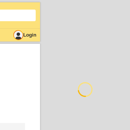
Login