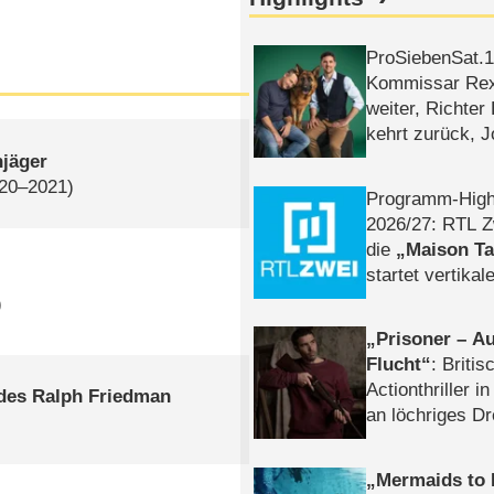
ProSiebenSat.1 
Kommissar Rex 
weiter, Richter
kehrt zurück, 
Klaas machen 
njäger
020–2021)
Programm-High
2026/​27: RTL Z
die
Maison T
startet vertika
– Tag & Nacht
)
Prisoner – Au
Flucht
: Britis
Actionthriller i
 des Ralph Friedman
an löchriges D
gekettet – Rev
Mermaids to 