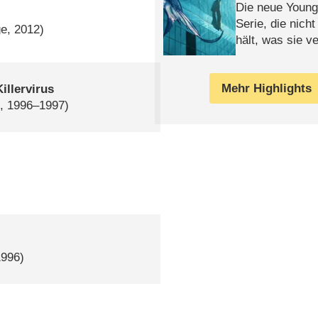
Die neue Young
Serie, die nich
ge, 2012)
hält, was sie ve
Review
Mehr Highlights
illervirus
n, 1996–1997)
1996)