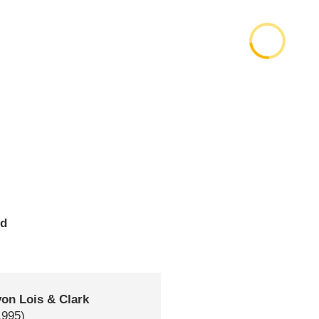
gd
on Lois & Clark
1995)