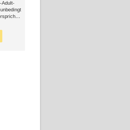
-Adult-
t unbedingt
rspricht –