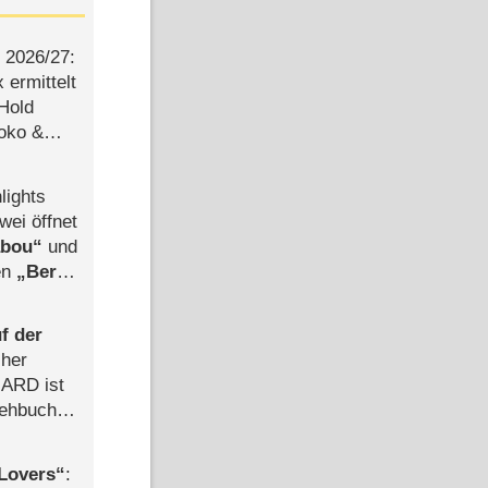
2026/​27:
ermittelt
 Hold
Joko &
Urlaub
lights
wei öffnet
abou
und
len
Berlin
-Ableger
f der
cher
n ARD ist
rehbuch
iew
Lovers
: