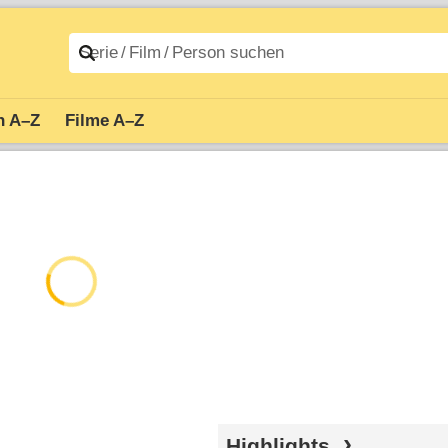
n A–Z
Filme A–Z
Highlights