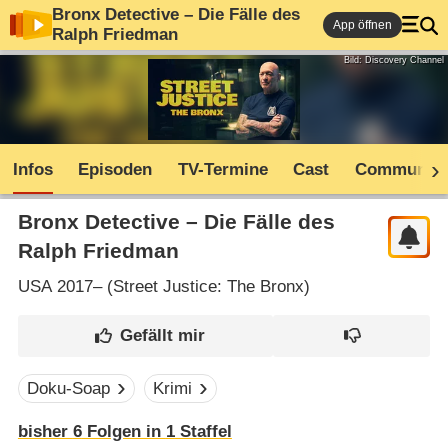
Bronx Detective – Die Fälle des
App öffnen
Ralph Friedman
Bild: Discovery Channel
Infos
Episoden
TV-Termine
Cast
Community
Bronx Detective – Die Fälle des
Ralph Friedman
USA
2017– (
Street Justice: The Bronx
)
Doku-Soap
Krimi
bisher
6
Folgen in
1
Staffel