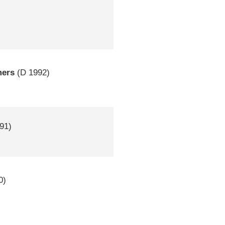
mers
(
D
1992)
91)
0)