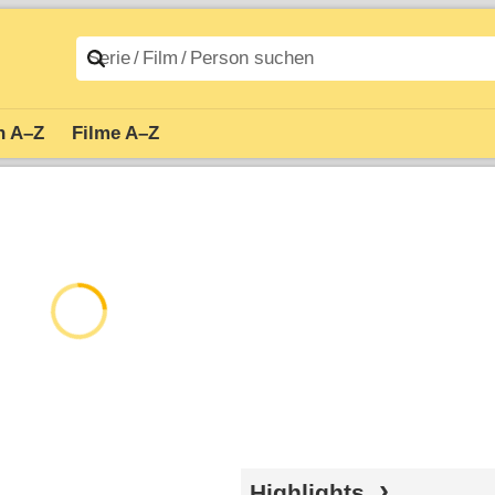
n A–Z
Filme A–Z
Highlights