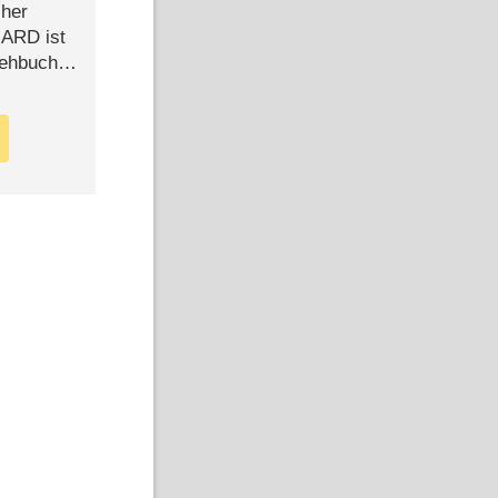
cher
n ARD ist
rehbuch
iew