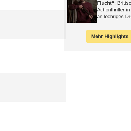
Flucht
: Britis
Actionthriller i
an löchriges D
gekettet – Rev
Mehr Highlights