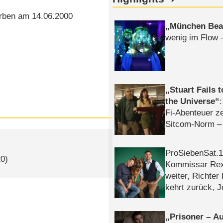
rben am 14.06.2000
München Bea
wenig im Flow 
Stuart Fails 
the Universe
Fi-Abenteuer ze
Sitcom-Norm –
ProSiebenSat.1 
20)
Kommissar Rex 
weiter, Richter
kehrt zurück, 
Klaas machen 
Prisoner – Au