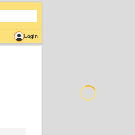
Login