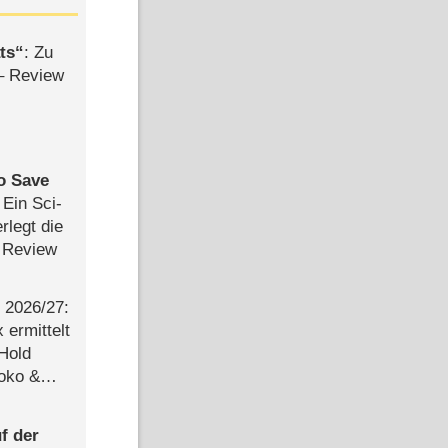
ts
: Zu
– Review
to Save
: Ein Sci-
rlegt die
 Review
2026/​27:
ermittelt
 Hold
Joko &
Urlaub
f der