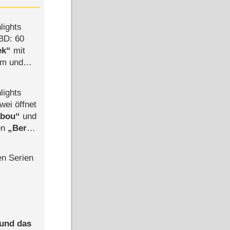
lights
BD: 60
ek
mit
mm und
der
lights
wei öffnet
abou
und
len
Berlin
-Ableger
en Serien
 und das