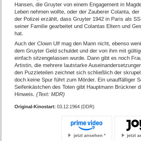
Hansen, die Gruyter von einem Engagement in Magdeb
Leben nehmen wollte, oder der Zauberer Colanta, der 
der Polizei erzählt, dass Gruyter 1942 in Paris als SS-
seiner Familie gearbeitet und Colantas Eltern und G
hat.
Auch der Clown Ulf mag den Mann nicht, ebenso wenig
dem Gruyter Geld schuldet und der von ihm mit gülti
einfach sitzengelassen wurde. Dann gibt es noch Fra
Artistin, die mehrere lautstarke Auseinandersetzungen
den Puzzleteilen zeichnet sich schließlich der skrupe
doch keine Spur führt zum Mörder. Ein unauffälliger 
Seifenkästchen des Toten gibt Hauptmann Brückner 
Hinweis.
(Text: MDR)
Original-Kinostart
03.12.1964
(DDR)
jetzt ansehen
jetzt 