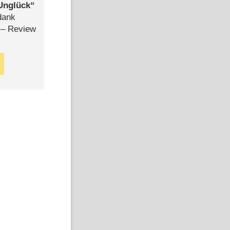
Unglück
dank
– Review