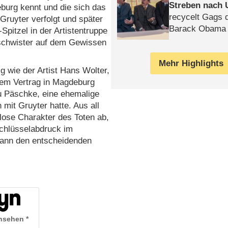
Streben nach 
urg kennt und die sich das
recycelt Gags 
Gruyter verfolgt und später
Barack Obama 
Spitzel in der Artistentruppe
eschwister auf dem Gewissen
Mehr Highlights
 wie der Artist Hans Wolter,
gem Vertrag in Magdeburg
u Päschke, eine ehemalige
 mit Gruyter hatte. Aus all
llose Charakter des Toten ab,
Schlüsselabdruck im
dann den entscheidenden
ansehen