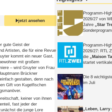
Programm-High
2026/​27 von W
jetzt ansehen
Jahre
Star Tr
Sonderprogra
Die Helgolän
r gute Geist der
Programm-High
d Artisten, die für eine Revue
2026/​27: RTL Z
ruyter kommt ein neuer Gast,
die
Maison T
tbewohner mit großem
startet vertika
iere – wird Gruyter von Frau
– Tag & Nacht
 Hauptmann Brückner
Die 8 wichtigst
 einfach gestalten, denn nach
im Juli
nen Gift von Kugelfischen
ngsmanöver.
reitschaft, keiner von ihnen
nteil, fast jeder der
Leben, Larry
zunächst die junge Lore