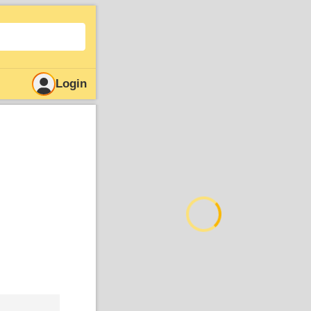
Login