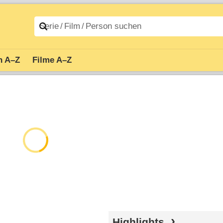
n A–Z
Filme A–Z
Highlights