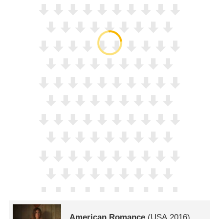
American Romance
(
USA
2016)