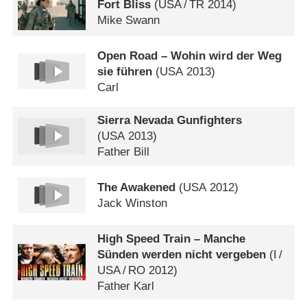
Fort Bliss
(
USA
/
TR
2014)
Mike Swann
Open Road – Wohin wird der Weg
sie führen
(
USA
2013)
Carl
Sierra Nevada Gunfighters
(
USA
2013)
Father Bill
The Awakened
(
USA
2012)
Jack Winston
High Speed Train – Manche
Sünden werden nicht vergeben
(
I
/
USA
/
RO
2012)
Father Karl