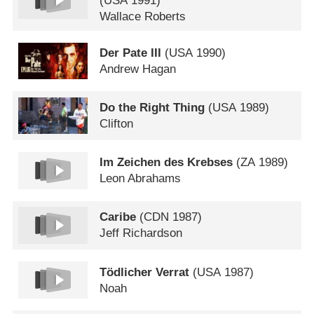
(
USA
1991)
Wallace Roberts
Der Pate III
(
USA
1990)
Andrew Hagan
Do the Right Thing
(
USA
1989)
Clifton
Im Zeichen des Krebses
(
ZA
1989)
Leon Abrahams
Caribe
(
CDN
1987)
Jeff Richardson
Tödlicher Verrat
(
USA
1987)
Noah