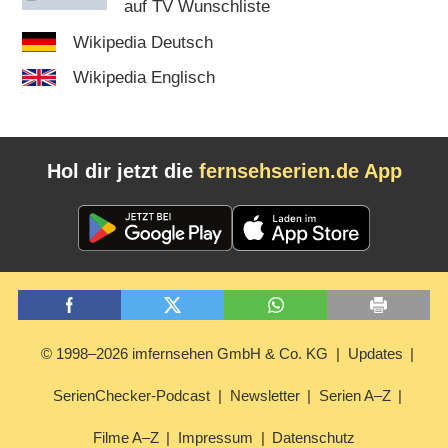
auf TV Wunschliste
Wikipedia Deutsch
Wikipedia Englisch
Hol dir jetzt die
fernsehserien.de App
© 1998–2026 imfernsehen GmbH & Co. KG
Updates
SerienChecker-Podcast
Newsletter
Serien A–Z
Filme A–Z
Impressum
Datenschutz