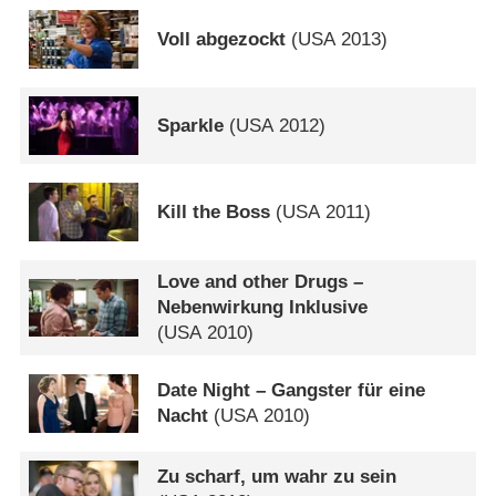
Voll abgezockt
(
USA
2013)
Sparkle
(
USA
2012)
Kill the Boss
(
USA
2011)
Love and other Drugs –
Nebenwirkung Inklusive
(
USA
2010)
Date Night – Gangster für eine
Nacht
(
USA
2010)
Zu scharf, um wahr zu sein