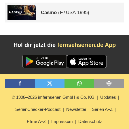
Casino
(
F
/
USA
1995)
Hol dir jetzt die
fernsehserien.de App
© 1998–2026 imfernsehen GmbH & Co. KG
Updates
SerienChecker-Podcast
Newsletter
Serien A–Z
Filme A–Z
Impressum
Datenschutz