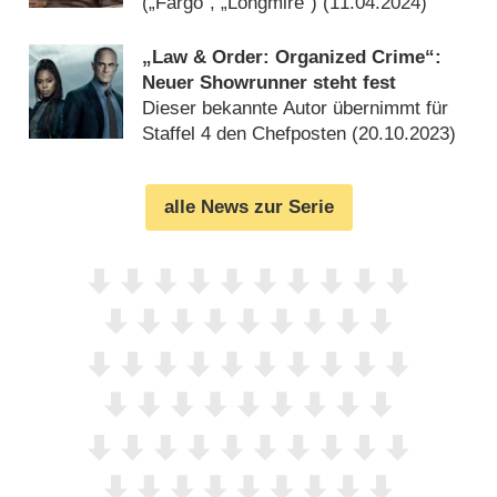
drei dabei
(„Fargo“, „Longmire“) (
11.04.2024
)
„Law & Order: Organized Crime“:
Neuer Showrunner steht fest
Dieser bekannte Autor übernimmt für
Staffel 4 den Chefposten (
20.10.2023
)
alle News zur Serie