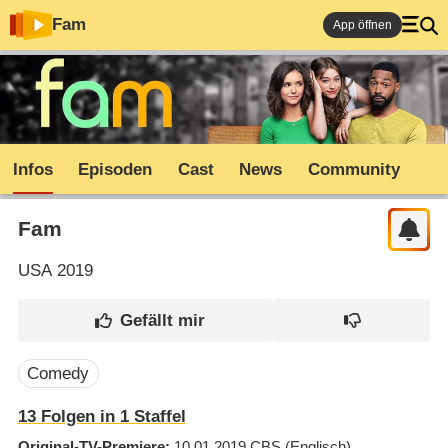
Fam
App öffnen
Infos
Episoden
Cast
News
Community
Fam
USA
2019
Comedy
13
Folgen in
1
Staffel
Original-TV-Premiere
10.01.2019
CBS
(Englisch)