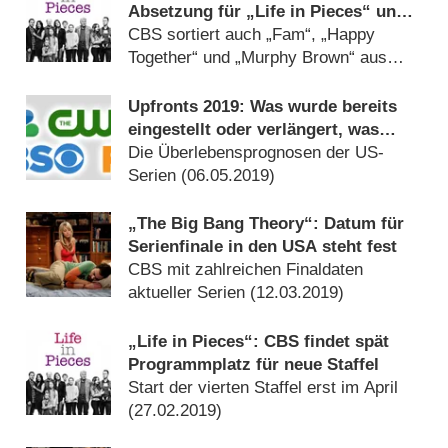
Absetzung für „Life in Pieces“ und
andere Comedys bei CBS
CBS sortiert auch „Fam“, „Happy
Together“ und „Murphy Brown“ aus
(
11.05.2019
)
Upfronts 2019: Was wurde bereits
eingestellt oder verlängert, was
steht auf der Kippe?
Die Überlebensprognosen der US-
Serien (
06.05.2019
)
„The Big Bang Theory“: Datum für
Serienfinale in den USA steht fest
CBS mit zahlreichen Finaldaten
aktueller Serien (
12.03.2019
)
„Life in Pieces“: CBS findet spät
Programmplatz für neue Staffel
Start der vierten Staffel erst im April
(
27.02.2019
)