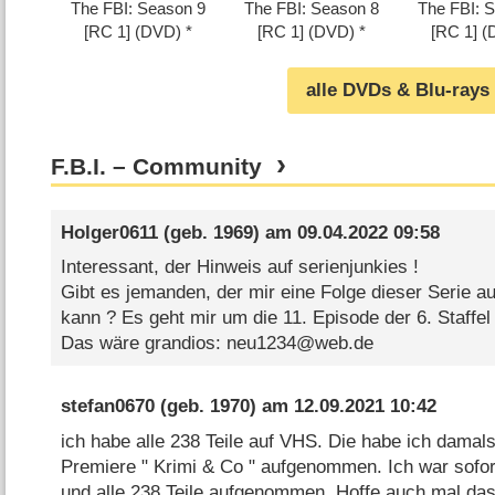
The FBI: Season 9
The FBI: Season 8
The FBI: 
[RC 1] (DVD)
[RC 1] (DVD)
[RC 1] 
alle DVDs & Blu-rays
F.B.I. – Community
Holger0611
(geb. 1969) am
09.04.2022 09:58
Interessant, der Hinweis auf serienjunkies !
Gibt es jemanden, der mir eine Folge dieser Serie 
kann ? Es geht mir um die 11. Episode der 6. Staff
Das wäre grandios: neu1234@web.de
stefan0670
(geb. 1970) am
12.09.2021 10:42
ich habe alle 238 Teile auf VHS. Die habe ich damals
Premiere " Krimi & Co " aufgenommen. Ich war sofort
und alle 238 Teile aufgenommen. Hoffe auch mal das