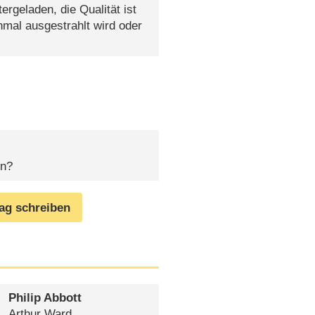
ergeladen, die Qualität ist
nmal ausgestrahlt wird oder
en?
rag schreiben
Philip Abbott
Arthur Ward