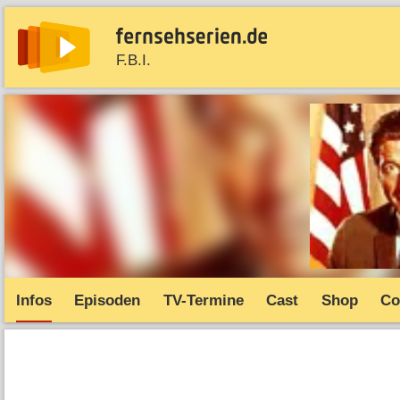
F.B.I.
News
Entdecken
Streaming
TV-Starts
Serie
Infos
Episoden
TV-Termine
Cast
Shop
Co