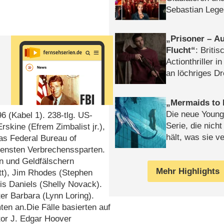
Sebastian Lege
Prisoner – Au
.
Flucht
: Britis
Actionthriller i
an löchriges D
gekettet – Rev
Mermaids to 
Die neue Young
96 (Kabel 1). 238-tlg. US-
Serie, die nich
Erskine (Efrem Zimbalist jr.),
hält, was sie ve
das Federal Bureau of
Review
iedensten Verbrechenssparten.
n und Geldfälschern
Mehr Highlights
ott), Jim Rhodes (Stephen
s Daniels (Shelly Novack).
er Barbara (Lynn Loring).
ten an.Die Fälle basierten auf
tor J. Edgar Hoover