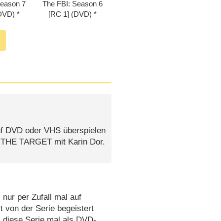
Season 7
The FBI: Season 6
(DVD)
[RC 1] (DVD)
auf DVD oder VHS überspielen
el THE TARGET mit Karin Dor.
 nur per Zufall mal auf
 von der Serie begeistert
 diese Serie mal als DVD-