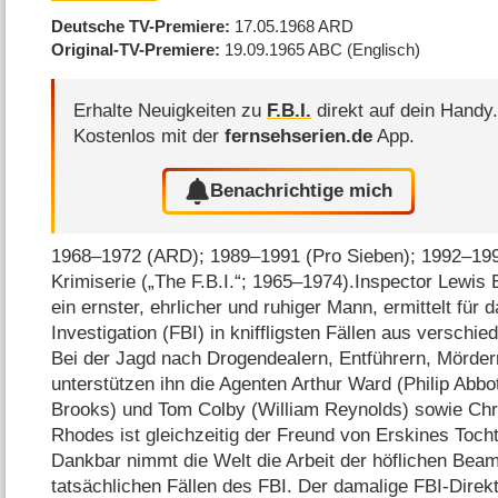
Deutsche TV-Premiere
17.05.1968
ARD
Original-TV-Premiere
19.09.1965
ABC
(Englisch)
Erhalte Neuigkeiten zu
F.B.I.
direkt auf dein Handy
Kostenlos mit der
fernsehserien.de
App.
Benachrichtige mich
1968⁠–⁠1972 (ARD); 1989⁠–⁠1991 (Pro Sieben); 1992⁠–⁠19
Krimiserie („The F.B.I.“; 1965⁠–⁠1974).Inspector Lewis 
ein ernster, ehrlicher und ruhiger Mann, ermittelt für 
Investigation (FBI) in kniffligsten Fällen aus versch
Bei der Jagd nach Drogendealern, Entführern, Mörder
unterstützen ihn die Agenten Arthur Ward (Philip Abb
Brooks) und Tom Colby (William Reynolds) sowie Chri
Rhodes ist gleichzeitig der Freund von Erskines Tocht
Dankbar nimmt die Welt die Arbeit der höflichen Beam
tatsächlichen Fällen des FBI. Der damalige FBI-Direk