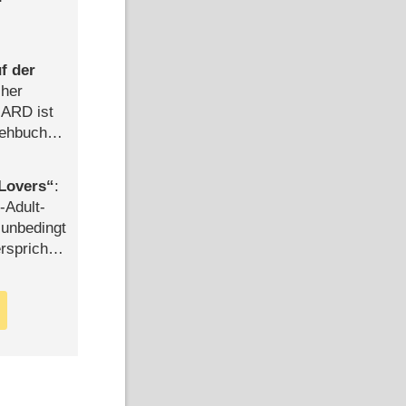
f der
cher
n ARD ist
rehbuch
iew
Lovers
:
-Adult-
t unbedingt
rspricht –