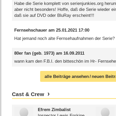
Habe die Serie komplett von serienjunkies.org herunt
aber nicht besonders! Hoffe, daß die Serie wieder ei
daß sie auf DVD oder BluRay erscheint!!!
Fernsehschauer
am
25.01.2021 17:00
Hat jemand noch alte Fernsehaufnahmen der Serie?
80er fan
(geb. 1973) am
16.09.2011
wann kam den F.B.I. den bitteschön im Hr- Fernseh
alle Beiträge ansehen
/ neuen Beit
Cast & Crew
Efrem Zimbalist
Inspector Lewis Erskine