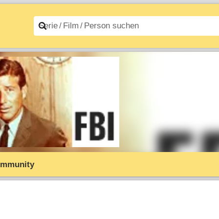
n A–Z
Filme A–Z
mmunity