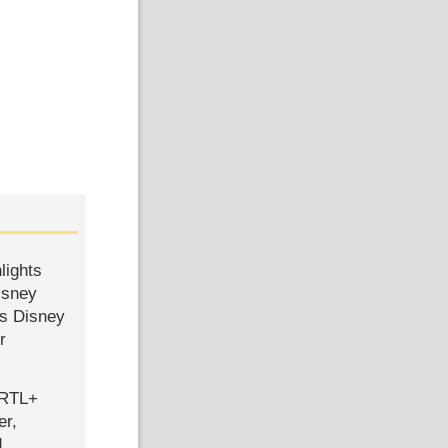
lights
isney
ls Disney
r
 RTL+
er,
d