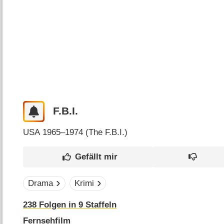
F.B.I.
USA
1965–1974 (
The F.B.I.
)
Drama
Krimi
238
Folgen in
9
Staffeln
Fernsehfilm