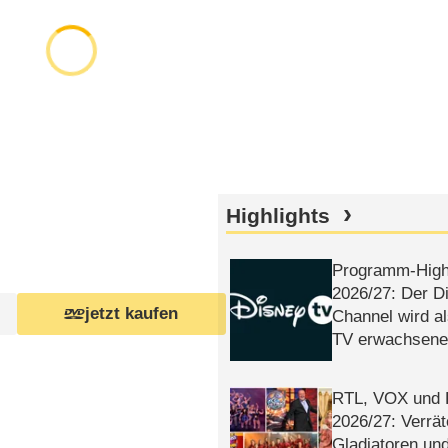
Highlights
Programm-High
2026/​27: Der D
jetzt kaufen
Channel wird a
TV erwachsene
RTL, VOX und
2026/​27: Verrät
Gladiatoren un