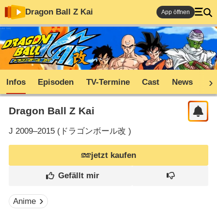
Dragon Ball Z Kai
App öffnen
Infos
Episoden
TV-Termine
Cast
News
Sh
Dragon Ball Z Kai
J
2009–2015 (
ドラゴンボール改
)
jetzt kaufen
Anime