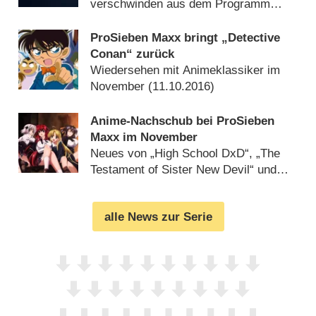
verschwinden aus dem Programm
(
17.11.2016
)
ProSieben Maxx bringt „Detective
Conan“ zurück
Wiedersehen mit Animeklassiker im
November (
11.10.2016
)
Anime-Nachschub bei ProSieben
Maxx im November
Neues von „High School DxD“, „The
Testament of Sister New Devil“ und
„Dragon Ball Z Kai“ (
06.10.2016
)
alle News zur Serie