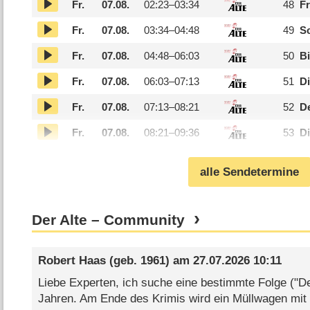
Fr.
07.08.
02:23–
03:34
48
Fr
Fr.
07.08.
03:34–
04:48
49
S
Fr.
07.08.
04:48–
06:03
50
Bi
Fr.
07.08.
06:03–
07:13
51
Di
Fr.
07.08.
07:13–
08:21
52
De
Fr.
07.08.
08:21–
09:36
53
D
alle Sendetermine
Der Alte – Community
Robert Haas
(geb. 1961) am
27.07.2026 10:11
Liebe Experten, ich suche eine bestimmte Folge ("De
Jahren. Am Ende des Krimis wird ein Müllwagen mit