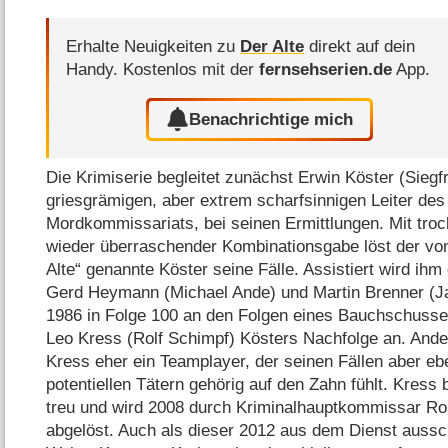
Erhalte Neuigkeiten zu
Der Alte
direkt auf dein
Handy.
Kostenlos mit der
fernsehserien.de
App.
Benachrichtige mich
Die Krimiserie begleitet zunächst Erwin Köster (Siegfr
griesgrämigen, aber extrem scharfsinnigen Leiter de
Mordkommissariats, bei seinen Ermittlungen. Mit t
wieder überraschender Kombinationsgabe löst der von
Alte“ genannte Köster seine Fälle. Assistiert wird ih
Gerd Heymann (Michael Ande) und Martin Brenner (J
1986 in Folge 100 an den Folgen eines Bauchschusses
Leo Kress (Rolf Schimpf) Kösters Nachfolge an. Ander
Kress eher ein Teamplayer, der seinen Fällen aber e
potentiellen Tätern gehörig auf den Zahn fühlt. Kress 
treu und wird 2008 durch Kriminalhauptkommissar Rol
abgelöst. Auch als dieser 2012 aus dem Dienst auss