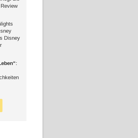
 Review
lights
isney
ls Disney
r
 Leben
:
chkeiten