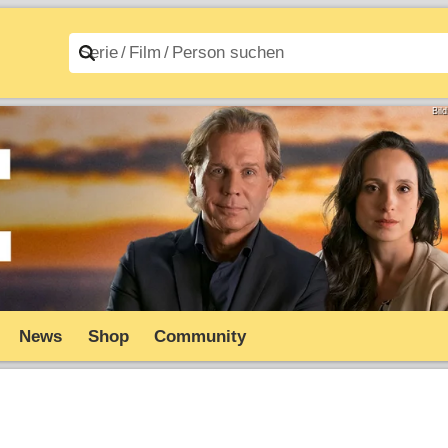
n A–Z
Filme A–Z
Bil
News
Shop
Community