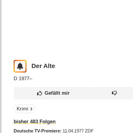
Der Alte
D
1977–
Krimi
bisher
483
Folgen
Deutsche TV-Premiere
11.04.1977
ZDF