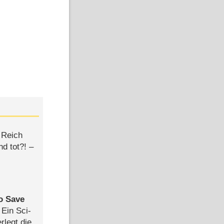
 Reich
d tot?! –
to Save
: Ein Sci-
rlegt die