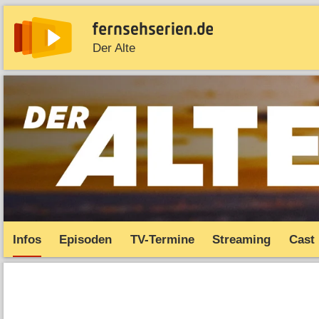
Der Alte
News
Entdecken
Streaming
TV-Starts
Serie
Infos
Episoden
TV-Termine
Streaming
Cast