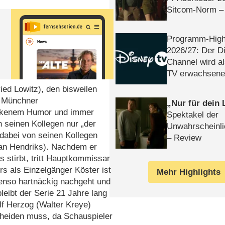
Sitcom-Norm –
Programm-High
2026/​27: Der D
Channel wird a
TV erwachsene
ied Lowitz), den bisweilen
s Münchner
Nur für dein
rockenem Humor und immer
Spektakel der
 seinen Kollegen nur „der
Unwahrscheinli
m dabei von seinen Kollegen
– Review
an Hendriks). Nachdem er
 stirbt, tritt Hauptkommissar
s als Einzelgänger Köster ist
Mehr Highlights
benso hartnäckig nachgeht und
bleibt der Serie 21 Jahre lang
f Herzog (Walter Kreye)
cheiden muss, da Schauspieler