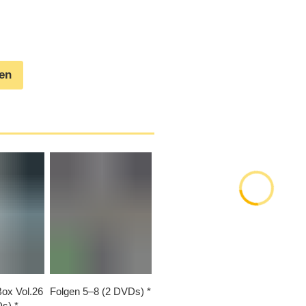
gen
Box Vol.26
Folgen 5⁠–⁠8 (2 DVDs)
Ds)