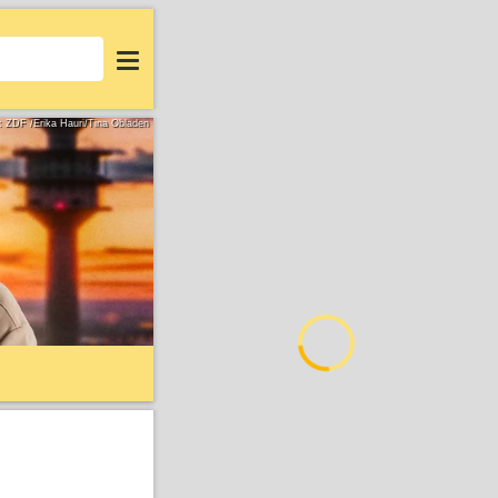
Login
d: ZDF /Erika Hauri/Tina Obladen