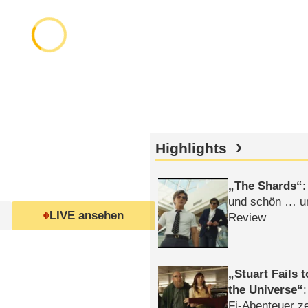
Highlights
The Shards
:
und schön … un
LIVE ansehen
Review
Stuart Fails 
the Universe
Fi-Abenteuer ze