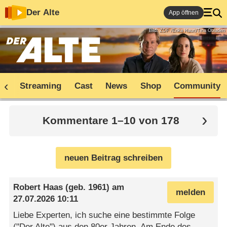
Der Alte
App öffnen
Bild: ZDF /Erika Hauri/Tina Obladen
ne
Streaming
Cast
News
Shop
Community
Kommentare 1–10 von 178
neuen Beitrag schreiben
Robert Haas
(geb. 1961) am
melden
27.07.2026 10:11
Liebe Experten, ich suche eine bestimmte Folge
("Der Alte") aus den 80er Jahren. Am Ende des