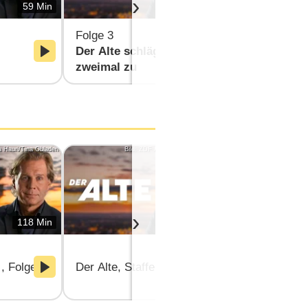
›
59 Min
171 Min
Folge 3
Folge 4
Der Alte schlägt
Toccata un
zweimal zu
a Hauri/Tina Obladen
Bild: ZDF /Erika Hauri/Tina Obladen
Bild
›
118 Min
178 Min
elfinale
8 , Folgen 19 & 20: Der verlorene Sieg & Der Geburtstag der
Der Alte, Staffel 8 , Folgen 16-18: Der Tage
Der Alte, St