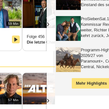
Einstand des 
Tatort: Münc
Duos
ProSiebenSat.1 
›
59 Min
59 Min
Kommissar Rex 
weiter, Richter
kehrt zurück, 
Folge 456
Folge 457
Klaas machen 
Die letzte Chance
Der große 
Programm-High
2026/​27 von
Paramount+, 
Central, Nicke
WELT
a Hauri/Tina Obladen
Bild: ZDF /Erika Hauri/Tina Obladen
Bild
Mehr Highlights
›
57 Min
57 Min