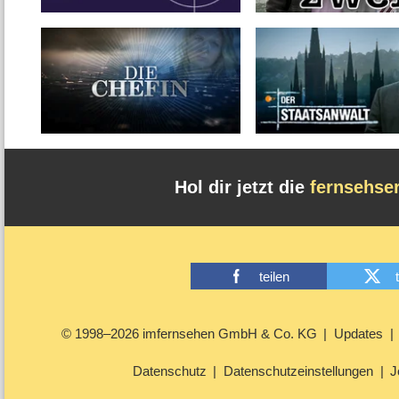
Hol dir jetzt die
fernsehse
teilen
© 1998–2026 imfernsehen GmbH & Co. KG
Updates
Datenschutz
Datenschutzeinstellungen
J