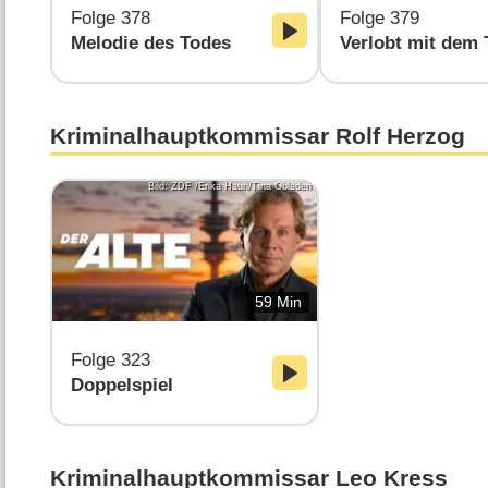
Folge 378
Folge 379
Melodie des Todes
Verlobt mit dem 
Kriminalhauptkommissar Rolf Herzog
Bild: ZDF /Erika Hauri/Tina Obladen
59 Min
Folge 323
Doppelspiel
Kriminalhauptkommissar Leo Kress