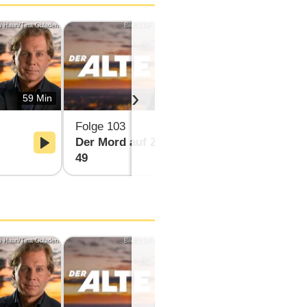
a Hauri/Tina Obladen
Bild: ZDF /Erika Hauri/Tina Obladen
Bild
›
59 Min
59 Min
Folge 103
Folge 104
Der Mord auf Zimmer
Der Trugsc
49
a Hauri/Tina Obladen
Bild: ZDF /Erika Hauri/Tina Obladen
Bild