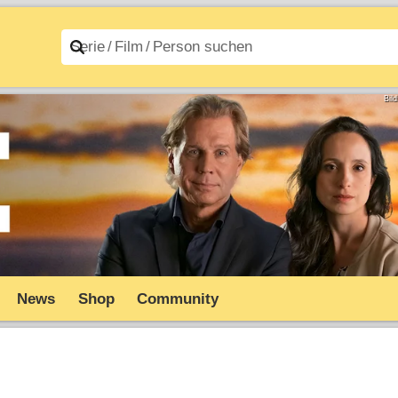
n A–Z
Filme A–Z
Bil
News
Shop
Community