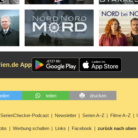
rien.de App
teilen
teilen
drucken
SerienChecker-Podcast
Newsletter
Serien A–Z
Filme A–Z
obs
Werbung schalten
Links
Facebook
zurück nach oben