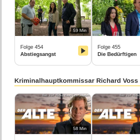
59 Min
Folge 454
Folge 455
Abstiegsangst
Die Bedürftigen
Kriminalhauptkommissar Richard Voss
Bild: ZDF /Erika Hauri/Tina Obladen
Bild: ZDF /Erik
58 Min