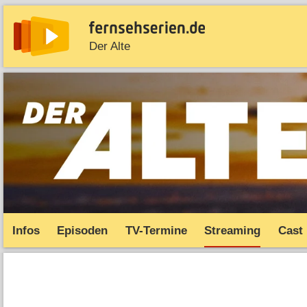
Der Alte
News
Entdecken
Streaming
TV-Starts
Serie
Infos
Episoden
TV-Termine
Streaming
Cast