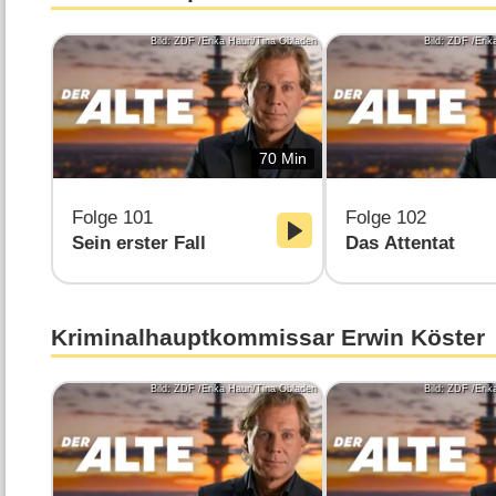
Bild: ZDF /Erika Hauri/Tina Obladen
Bild: ZDF /Erik
70 Min
Folge 101
Folge 102
Sein erster Fall
Das Attentat
Kriminalhauptkommissar Erwin Köster
Bild: ZDF /Erika Hauri/Tina Obladen
Bild: ZDF /Erik