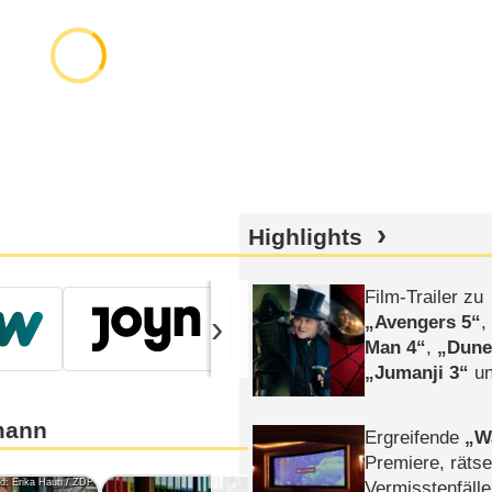
Highlights
Film-Trailer zu
›
Avengers 5
Man 4
,
Dune
Jumanji 3
un
Horror
Clayfa
mann
Ergreifende
W
Premiere, rätse
ld: Erika Hauri / ZDF
Bild: ZDF; Mike Gallus
Vermisstenfälle