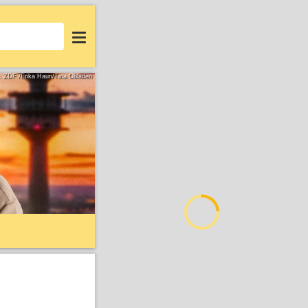
Login
d: ZDF /Erika Hauri/Tina Obladen