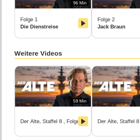
96 Min
Folge 1
Folge 2
Die Dienstreise
Jack Braun
Weitere Videos
Bild: ZDF /Erika Hauri/Tina Obladen
Bild: ZDF /Erik
59 Min
Der Alte, Staffel 8 , Folgen 22: Der Anschlag | Staff
Der Alte, Staffel 