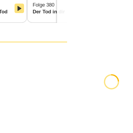
Folge 380
Folge 381
Tod
Der Tod in dir
Straflos