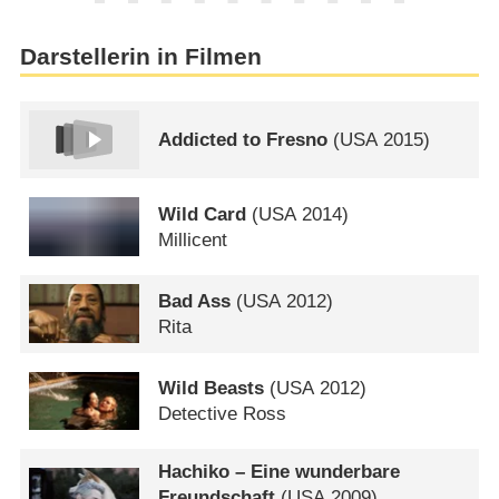
Darstellerin in Filmen
Addicted to Fresno
(
USA
2015)
Wild Card
(
USA
2014)
Millicent
Bad Ass
(
USA
2012)
Rita
Wild Beasts
(
USA
2012)
Detective Ross
Hachiko – Eine wunderbare
Freundschaft
(
USA
2009)