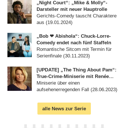
„Night Court“: „Mike & Molly“-
Darsteller mit neuer Hauptrolle
Gerichts-Comedy tauscht Charaktere
aus (
19.01.2024
)
„Bob ❤ Abishola“: Chuck-Lorre-
Comedy endet nach fünf Staffeln
Romantische Sitcom mit Termin für
Serienfinale (
30.11.2023
)
[UPDATE] „The Thing About Pam“:
True-Crime-Miniserie mit Renée
Zellweger feiert Free-TV-Premiere
Miniserie über einen
aufsehenerregenden Fall (
28.06.2023
)
alle News zur Serie