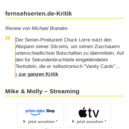
fernsehserien.de-Kritik
Review von Michael Brandes
Der Serien-Produzent Chuck Lorre nutzt den
Abspann seiner Sitcoms, um seinen Zuschauern
unterschiedlichste Botschaften zu übermitteln. Auf
den für Sekundenbruchteile eingeblendeten
Texttafeln, die er selbstironisch "Vanity Cards"
nennt, schildert er den Fans von "Two and a Half
› zur ganzen Kritik
Men" und "The Big Bang Theory" seine jüngsten
Urlaubserlebnisse oder ärgert sich über
Mike & Molly – Streaming
scharfzüngige Fernsehkritiker. Ausführlich erklärt
er, warum er das 40. Jahrestreffen seiner
Highschool boykottieren will oder …
jetzt ansehen
jetzt ansehen