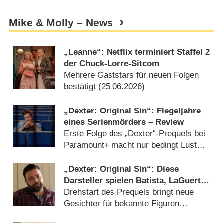
Mike & Molly – News
„Leanne“: Netflix terminiert Staffel 2
der Chuck-Lorre-Sitcom
Mehrere Gaststars für neuen Folgen
bestätigt (
25.06.2026
)
„Dexter: Original Sin“: Flegeljahre
eines Serienmörders – Review
Erste Folge des „Dexter“-Prequels bei
Paramount+ macht nur bedingt Lust
auf mehr (
14.12.2024
)
„Dexter: Original Sin“: Diese
Darsteller spielen Batista, LaGuerta
und Masuk
Drehstart des Prequels bringt neue
Gesichter für bekannte Figuren
(
05.06.2024
)