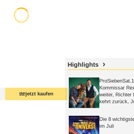
Highlights
ProSiebenSat.1 
Kommissar Rex 
jetzt kaufen
weiter, Richter
kehrt zurück, 
Klaas machen 
Die 8 wichtigst
im Juli