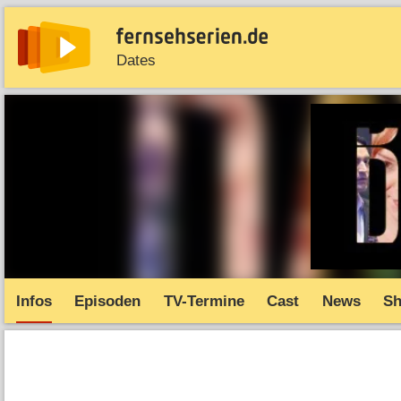
Dates
News
Entdecken
Streaming
TV-Starts
Serie
Infos
Episoden
TV-Termine
Cast
News
S