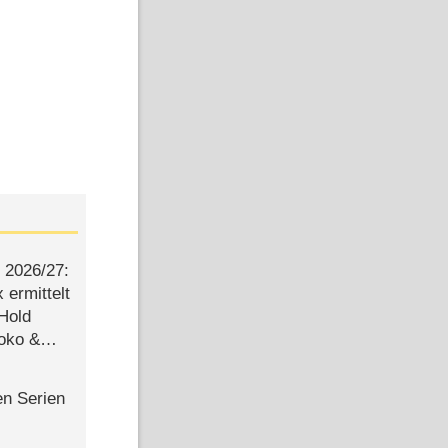
2026/​27:
ermittelt
 Hold
Joko &
Urlaub
en Serien