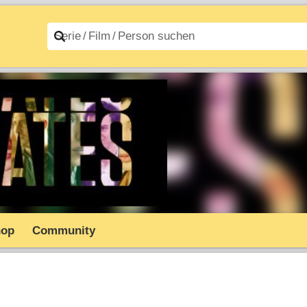
n A–Z
Filme A–Z
hop
Community