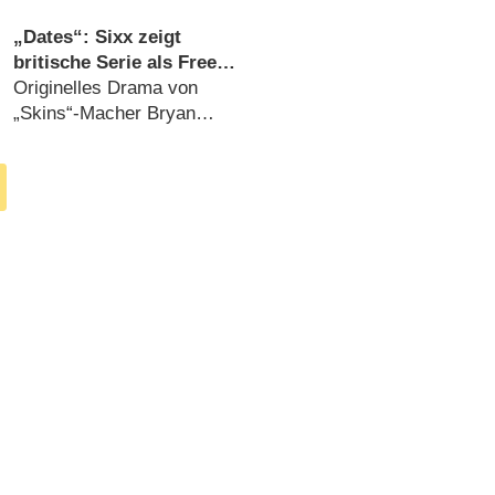
„A Wicked Offer“
(
24.02.2015
)
„Dates“: Sixx zeigt
britische Serie als Free-
TV-Premiere
Originelles Drama von
„Skins“-Macher Bryan
Elsley (
18.06.2014
)