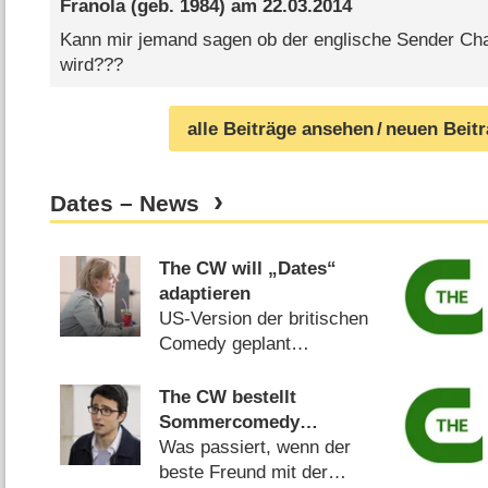
Franola
(geb. 1984) am
22.03.2014
Kann mir jemand sagen ob der englische Sender Chan
wird???
alle Beiträge ansehen
/ neuen Beit
Dates – News
The CW will „Dates“
adaptieren
US-Version der britischen
Comedy geplant
(
12.08.2015
)
The CW bestellt
Sommercomedy
„Signifcant Mother“
Was passiert, wenn der
beste Freund mit der