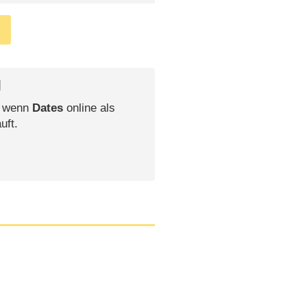
l
, wenn
Dates
online als
uft.