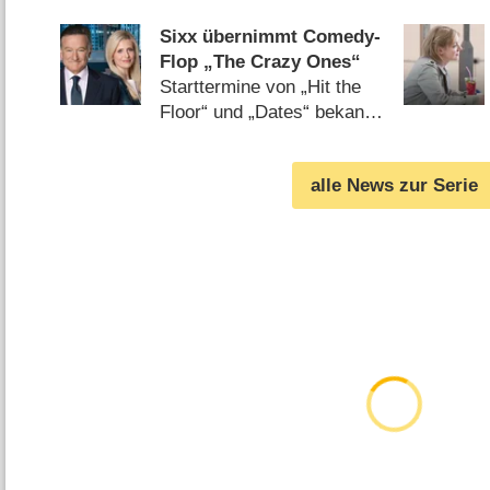
eigenen Mutter ausgeht?
(
12.04.2015
)
Sixx übernimmt Comedy-
Flop „The Crazy Ones“
Starttermine von „Hit the
Floor“ und „Dates“ bekannt
(
03.07.2014
)
alle News zur Serie