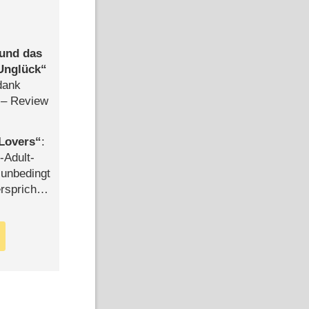
 und das
Unglück
dank
– Review
Lovers
:
-Adult-
t unbedingt
rspricht –