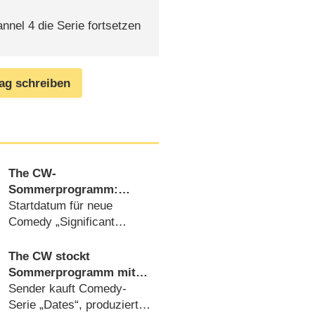
nel 4 die Serie fortsetzen
rag schreiben
The CW-
Sommerprogramm:
„Beauty and the Beast“ &
Startdatum für neue
Co. [Update]
Comedy „Significant
Mother“ (
02.05.2015
)
The CW stockt
Sommerprogramm mit
Reality-Format und UK-
Sender kauft Comedy-
Einkauf auf
Serie „Dates“, produziert