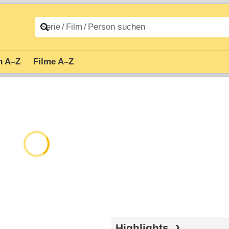
n A–Z
Filme A–Z
Highlights