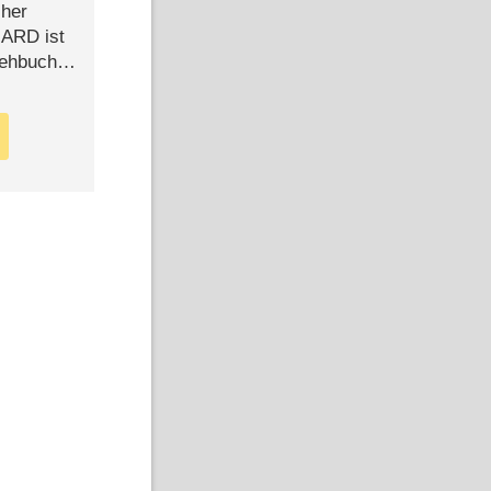
cher
n ARD ist
rehbuch
iew