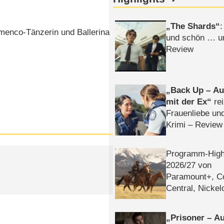
The Shards
:
menco-Tänzerin und Ballerina
und schön … un
Review
Back Up – Auf
mit der Ex
rei
Frauenliebe un
Krimi – Review
Programm-High
2026/​27 von
Paramount+, 
Central, Nicke
WELT
Prisoner – Au