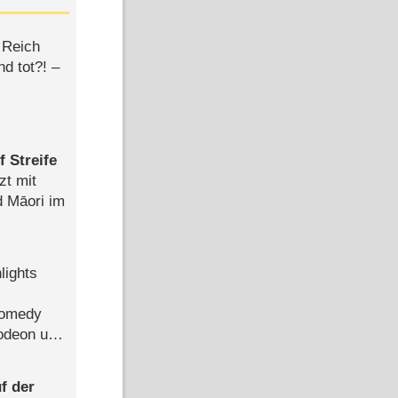
 Reich
d tot?! –
 Streife
zt mit
d Māori im
lights
Comedy
lodeon und
f der