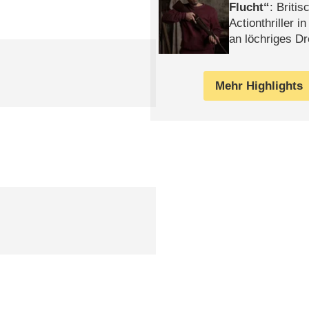
Flucht
: Britis
Actionthriller i
an löchriges D
gekettet – Rev
Mehr Highlights