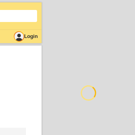
Login