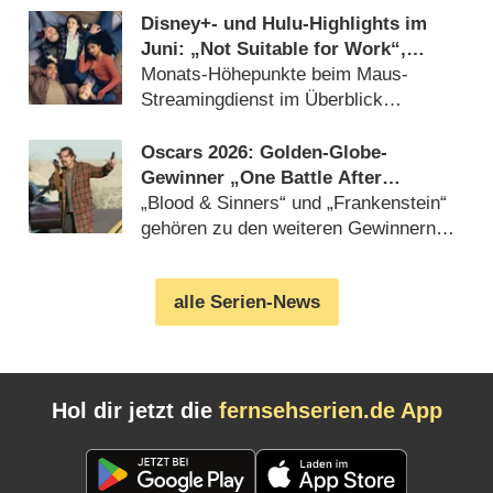
Disney+- und Hulu-Highlights im
Juni: „Not Suitable for Work“,
„Alice and Steve“ und „Avatar: Fire
Monats-Höhepunkte beim Maus-
and Ash“
Streamingdienst im Überblick
(
29.05.2026
)
Oscars 2026: Golden-Globe-
Gewinner „One Battle After
Another“ räumt bei der
„Blood & Sinners“ und „Frankenstein“
Preisverleihung ab
gehören zu den weiteren Gewinnern
(
16.03.2026
)
alle Serien-News
Hol dir jetzt die
fernsehserien.de App