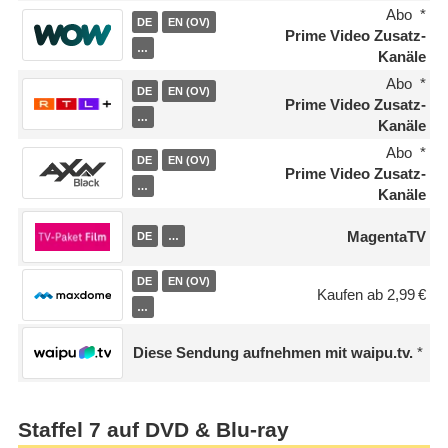
Abo
DE
EN (OV)
Prime Video Zusatz-
…
Kanäle
Abo
DE
EN (OV)
Prime Video Zusatz-
…
Kanäle
Abo
DE
EN (OV)
Prime Video Zusatz-
…
Kanäle
MagentaTV
DE
…
DE
EN (OV)
Kaufen ab 2,99 €
…
Diese Sendung aufnehmen mit waipu.tv.
Staffel 7 auf DVD & Blu-ray