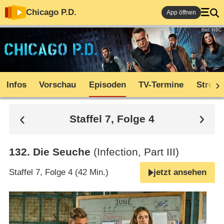
Chicago P.D.
App öffnen
Bild: NBC
Infos
Vorschau
Episoden
TV-Termine
Stream
Staffel 7, Folge 4
132
.
Die Seuche
(Infection, Part III)
Staffel 7, Folge 4 (42 Min.)
jetzt ansehen