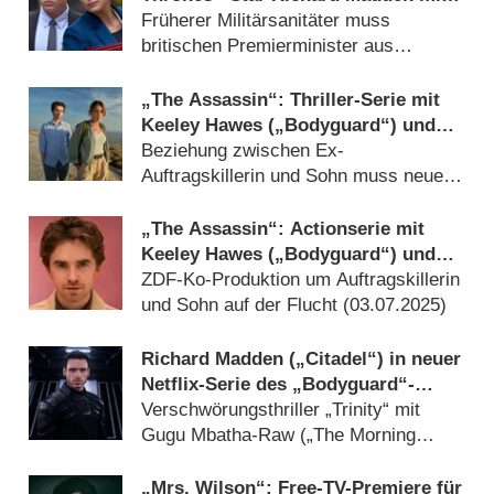
neuer Actionserie „Trauma“
Früherer Militärsanitäter muss
britischen Premierminister aus
Geiselnahme befreien (
06.08.2026
)
„The Assassin“: Thriller-Serie mit
Keeley Hawes („Bodyguard“) und
Freddie Highmore („The Good
Beziehung zwischen Ex-
Doctor“) geht in Runde 2
Auftragskillerin und Sohn muss neue
Belastungen aushalten (
18.02.2026
)
„The Assassin“: Actionserie mit
Keeley Hawes („Bodyguard“) und
Freddie Highmore („Good Doctor“)
ZDF-Ko-Produktion um Auftragskillerin
erhält Termin
und Sohn auf der Flucht (
03.07.2025
)
Richard Madden („Citadel“) in neuer
Netflix-Serie des „Bodyguard“-
Machers
Verschwörungsthriller „Trinity“ mit
Gugu Mbatha-Raw („The Morning
Show“) in Arbeit (
25.06.2025
)
„Mrs. Wilson“: Free-TV-Premiere für