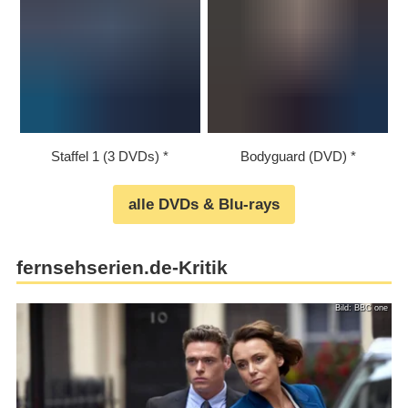
Staffel 1 (3 DVDs)
Bodyguard (DVD)
alle DVDs & Blu-rays
fernsehserien.de-Kritik
Bild: BBC one