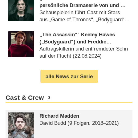
persönliche Dramaserie von und mit
Ruth Wilson („Luther“)
Schauspielerin führt Cast mit Stars
aus „Game of Thrones“, „Bodyguard“
und „Andor“ (
14.04.2025
)
„The Assassin“: Keeley Hawes
(„Bodyguard“) und Freddie
Highmore („Good Doctor“) in
Auftragskillerin und entfremdeter Sohn
Action-Serie des ZDF
auf der Flucht (
22.08.2024
)
alle News zur Serie
Cast & Crew
Richard Madden
David Budd
(9 Folgen, 2018⁠–⁠2021)