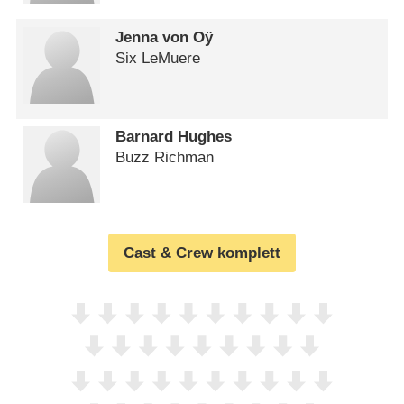
Jenna von Oÿ
Six LeMuere
Barnard Hughes
Buzz Richman
Cast & Crew komplett