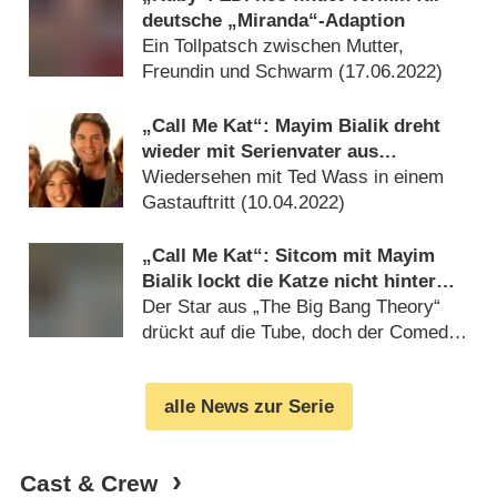
deutsche „Miranda“-Adaption
Ein Tollpatsch zwischen Mutter,
Freundin und Schwarm (
17.06.2022
)
„Call Me Kat“: Mayim Bialik dreht
wieder mit Serienvater aus
„Blossom“
Wiedersehen mit Ted Wass in einem
Gastauftritt (
10.04.2022
)
„Call Me Kat“: Sitcom mit Mayim
Bialik lockt die Katze nicht hinterm
Ofen hervor – Review
Der Star aus „The Big Bang Theory“
drückt auf die Tube, doch der Comedy
fehlt’s an Originalität (
19.01.2021
)
alle News zur Serie
Cast & Crew