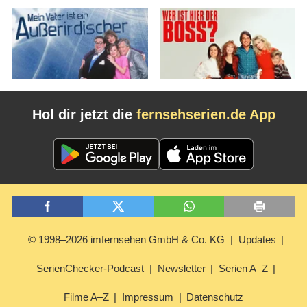
Hol dir jetzt die
fernsehserien.de App
© 1998–2026 imfernsehen GmbH & Co. KG
Updates
SerienChecker-Podcast
Newsletter
Serien A–Z
Filme A–Z
Impressum
Datenschutz