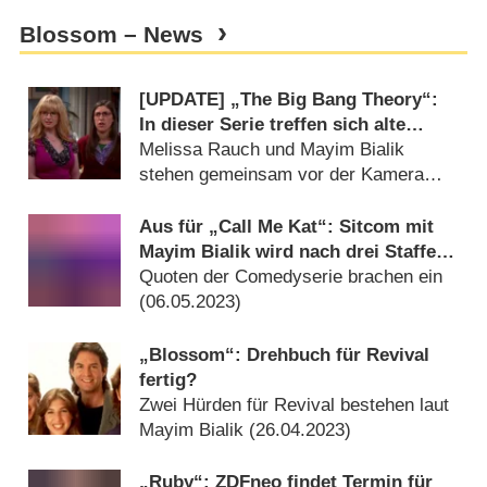
Blossom – News
[UPDATE] „The Big Bang Theory“:
In dieser Serie treffen sich alte
Kolleginnen wieder
Melissa Rauch und Mayim Bialik
stehen gemeinsam vor der Kamera
(
14.01.2025
)
Aus für „Call Me Kat“: Sitcom mit
Mayim Bialik wird nach drei Staffeln
eingestellt
Quoten der Comedyserie brachen ein
(
06.05.2023
)
„Blossom“: Drehbuch für Revival
fertig?
Zwei Hürden für Revival bestehen laut
Mayim Bialik (
26.04.2023
)
„Ruby“: ZDFneo findet Termin für