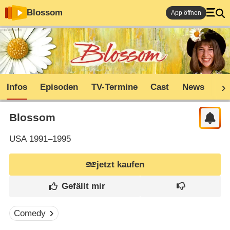
Blossom
App öffnen
Infos
Episoden
TV-Termine
Cast
News
Sh
Blossom
USA
1991–1995
jetzt kaufen
Comedy