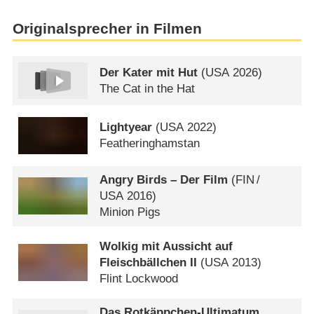
Originalsprecher in Filmen
Der Kater mit Hut
(
USA
2026)
The Cat in the Hat
Lightyear
(
USA
2022)
Featheringhamstan
Angry Birds – Der Film
(
FIN
/
USA
2016)
Minion Pigs
Wolkig mit Aussicht auf
Fleischbällchen II
(
USA
2013)
Flint Lockwood
Das Rotkäppchen-Ultimatum