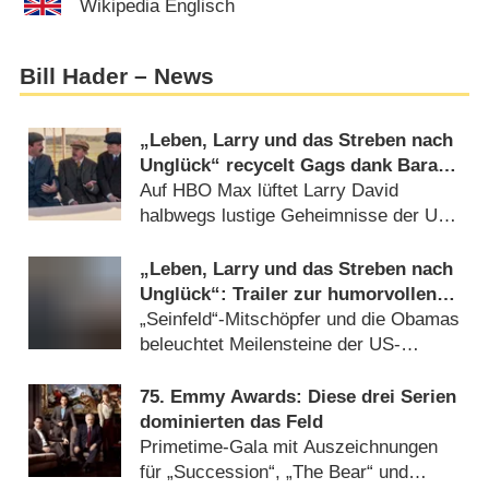
Wikipedia Englisch
Bill Hader – News
„Leben, Larry und das Streben nach
Unglück“ recycelt Gags dank Barack
Obama – Review
Auf HBO Max lüftet Larry David
halbwegs lustige Geheimnisse der US-
Geschichte (
26.06.2026
)
„Leben, Larry und das Streben nach
Unglück“: Trailer zur humorvollen
Feier von 250 Jahren USA
„Seinfeld“-Mitschöpfer und die Obamas
beleuchtet Meilensteine der US-
Geschichte (
24.06.2026
)
75. Emmy Awards: Diese drei Serien
dominierten das Feld
Primetime-Gala mit Auszeichnungen
für „Succession“, „The Bear“ und