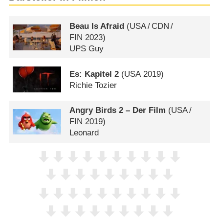
Beau Is Afraid
(
USA
/
CDN
/
FIN
2023)
UPS Guy
Es: Kapitel 2
(
USA
2019)
Richie Tozier
Angry Birds 2 – Der Film
(
USA
/
FIN
2019)
Leonard