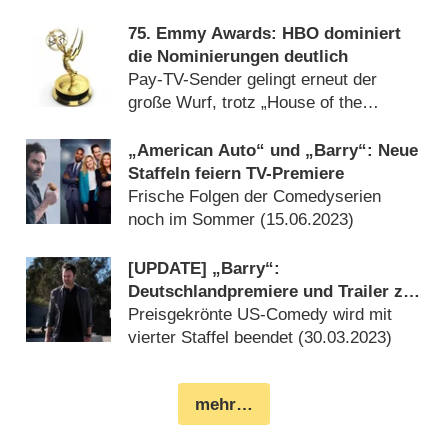
„Beef“ (
16.01.2024
)
75. Emmy Awards: HBO dominiert
die Nominierungen deutlich
Pay-TV-Sender gelingt erneut der
große Wurf, trotz „House of the
Dragon“-Schwäche (
12.07.2023
)
„American Auto“ und „Barry“: Neue
Staffeln feiern TV-Premiere
Frische Folgen der Comedyserien
noch im Sommer (
15.06.2023
)
[UPDATE] „Barry“:
Deutschlandpremiere und Trailer zur
finalen Staffel mit Bill Hader
Preisgekrönte US-Comedy wird mit
vierter Staffel beendet (
30.03.2023
)
mehr…