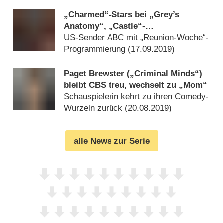
„Charmed“-Stars bei „Grey’s
Anatomy“, „Castle“-
Wiedervereinigung bei „The Rookie“
US-Sender ABC mit „Reunion-Woche“-
Programmierung (
17.09.2019
)
Paget Brewster („Criminal Minds“)
bleibt CBS treu, wechselt zu „Mom“
Schauspielerin kehrt zu ihren Comedy-
Wurzeln zurück (
20.08.2019
)
alle News zur Serie