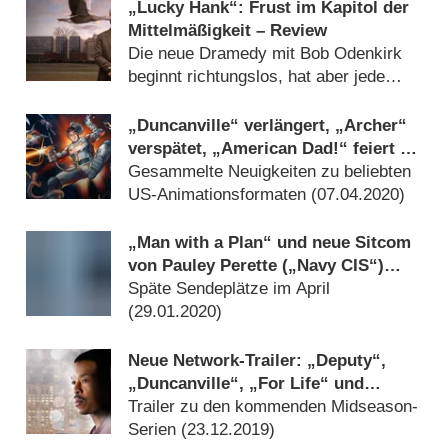
„Lucky Hank“: Frust im Kapitol der
Mittelmäßigkeit – Review
Die neue Dramedy mit Bob Odenkirk
beginnt richtungslos, hat aber jede
Menge Potenzial (
27.03.2023
)
„Duncanville“ verlängert, „Archer“
verspätet, „American Dad!“ feiert 15
Jahre
Gesammelte Neuigkeiten zu beliebten
US-Animationsformaten (
07.04.2020
)
„Man with a Plan“ und neue Sitcom
von Pauley Perette („Navy CIS“)
erhalten Startdaten
Späte Sendeplätze im April
(
29.01.2020
)
Neue Network-Trailer: „Deputy“,
„Duncanville“, „For Life“ und
„Lincoln Rhyme“
Trailer zu den kommenden Midseason-
Serien (
23.12.2019
)