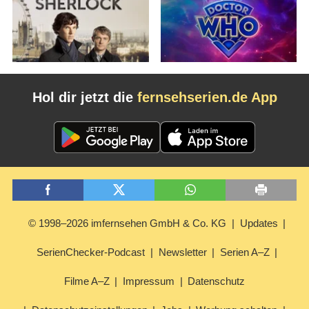
Hol dir jetzt die
fernsehserien.de App
© 1998–2026 imfernsehen GmbH & Co. KG
Updates
SerienChecker-Podcast
Newsletter
Serien A–Z
Filme A–Z
Impressum
Datenschutz