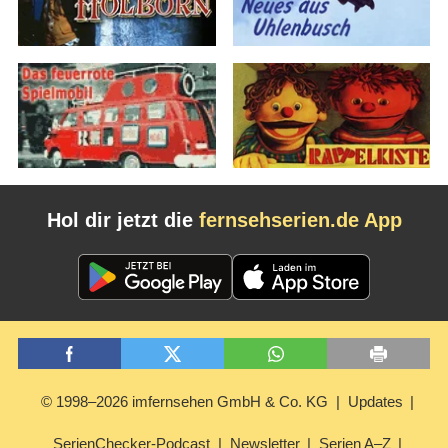
Hol dir jetzt die
fernsehserien.de App
© 1998–2026 imfernsehen GmbH & Co. KG
Updates
SerienChecker-Podcast
Newsletter
Serien A–Z