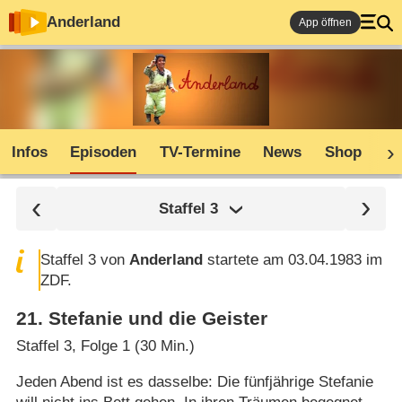
Anderland
App öffnen
Infos
Episoden
TV-Termine
News
Shop
C
Staffel
3
Staffel 3 von
Anderland
startete am 03.04.1983 im
ZDF.
21
.
Stefanie und die Geister
Staffel 3, Folge 1 (30 Min.)
Jeden Abend ist es dasselbe: Die fünfjährige Stefanie