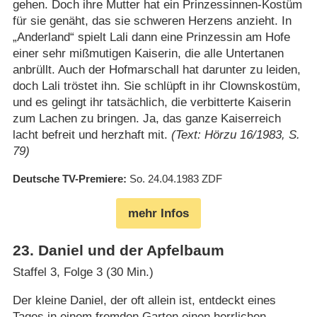
gehen. Doch ihre Mutter hat ein Prinzessinnen-Kostüm
für sie genäht, das sie schweren Herzens anzieht. In
„Anderland“ spielt Lali dann eine Prinzessin am Hofe
einer sehr mißmutigen Kaiserin, die alle Untertanen
anbrüllt. Auch der Hofmarschall hat darunter zu leiden,
doch Lali tröstet ihn. Sie schlüpft in ihr Clownskostüm,
und es gelingt ihr tatsächlich, die verbitterte Kaiserin
zum Lachen zu bringen. Ja, das ganze Kaiserreich
lacht befreit und herzhaft mit.
(Text: Hörzu 16/1983, S.
79)
Deutsche TV-Premiere
So. 24.04.1983
ZDF
mehr Infos
23
.
Daniel und der Apfelbaum
Staffel 3, Folge 3 (30 Min.)
Der kleine Daniel, der oft allein ist, entdeckt eines
Tages in einem fremden Garten einen herrlichen