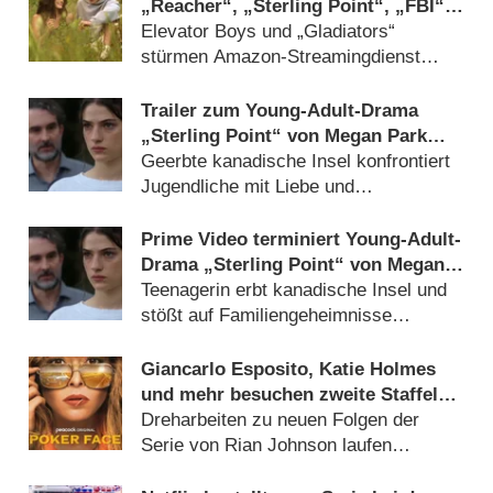
„Reacher“, „Sterling Point“, „FBI“,
„Arrow“, „Gossip Girl“ und „Sledge
Elevator Boys und „Gladiators“
Hammer“
stürmen Amazon-Streamingdienst
(
28.07.2026
)
Trailer zum Young-Adult-Drama
„Sterling Point“ von Megan Park
(„The Secret Life of the American
Geerbte kanadische Insel konfrontiert
Teenager“) gibt Rätsel auf
Jugendliche mit Liebe und
Geheimnissen (
09.07.2026
)
Prime Video terminiert Young-Adult-
Drama „Sterling Point“ von Megan
Park („The Secret Life of the
Teenagerin erbt kanadische Insel und
American Teenager“)
stößt auf Familiengeheimnisse
(
29.04.2026
)
Giancarlo Esposito, Katie Holmes
und mehr besuchen zweite Staffel
von Erfolgskrimi „Poker Face“
Dreharbeiten zu neuen Folgen der
Serie von Rian Johnson laufen
(
17.07.2024
)