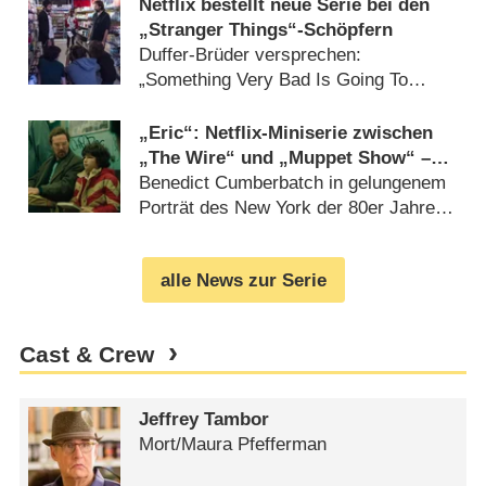
Netflix bestellt neue Serie bei den
„Stranger Things“-Schöpfern
Duffer-Brüder versprechen:
„Something Very Bad Is Going To
Happen“ (
17.07.2024
)
„Eric“: Netflix-Miniserie zwischen
„The Wire“ und „Muppet Show“ –
Review
Benedict Cumberbatch in gelungenem
Porträt des New York der 80er Jahre
(
29.05.2024
)
alle News zur Serie
Cast & Crew
Jeffrey Tambor
Mort/​Maura Pfefferman