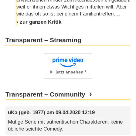
weil er ihnen etwas Wichtiges mitteilen will. Aber
wie das oft so ist bei einem Familientreffen,
erzählen die Kinder die ganze Zeit nur von ihren
› zur ganzen Kritik
eigenen kleinen und größeren Sorgen und lassen
den Vater kaum zu Wort kommen. Dem fällt es
Transparent – Streaming
aber ohnehin nicht leicht, mit der Sprache
herauszurücken, denn die Enthüllung, die er
angekündigt hat, ist alles …
jetzt ansehen
Transparent – Community
uKa
(geb. 1977) am
09.04.2020 12:19
Mutige Serie mit authentischen Charakteren, keine
übliche seichte Comedy.