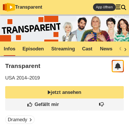
Transparent
App öffnen
Infos
Episoden
Streaming
Cast
News
Com
Transparent
USA
2014–2019
jetzt ansehen
Dramedy