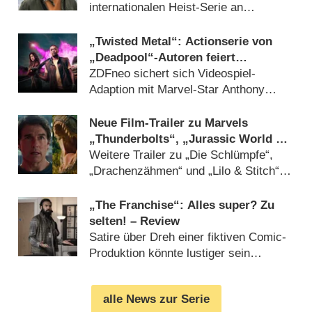
internationalen Heist-Serie an
(
24.04.2025
)
„Twisted Metal“: Actionserie von
„Deadpool“-Autoren feiert
überraschende Free-TV-Premiere
ZDFneo sichert sich Videospiel-
Adaption mit Marvel-Star Anthony
Mackie (
11.04.2025
)
Neue Film-Trailer zu Marvels
„Thunderbolts“, „Jurassic World 4“
& „Mission: Impossible“-Finale
Weitere Trailer zu „Die Schlümpfe“,
„Drachenzähmen“ und „Lilo & Stitch“
beim Super Bowl 2025 (
10.02.2025
)
„The Franchise“: Alles super? Zu
selten! – Review
Satire über Dreh einer fiktiven Comic-
Produktion könnte lustiger sein
(
05.12.2024
)
alle News zur Serie