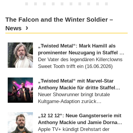
The Falcon and the Winter Soldier –
News
„Twisted Metal“: Mark Hamill als
prominenter Neuzugang in Staffel 3
dabei
Der Vater des legendären Killerclowns
Sweet Tooth trifft ein (
16.06.2026
)
„Twisted Metal“ mit Marvel-Star
Anthony Mackie für dritte Staffel
verlängert
Neuer Showrunner bringt brutale
Kultgame-Adaption zurück
(
19.11.2025
)
„12 12 12“: Neue Gangsterserie mit
Anthony Mackie und Jamie Dornan
in Arbeit
Apple TV+ kündigt Drehstart der