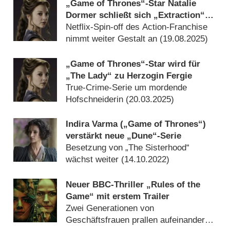
„Game of Thrones“-Star Natalie
Dormer schließt sich „Extraction“-
Serie an
Netflix-Spin-off des Action-Franchise
nimmt weiter Gestalt an (
19.08.2025
)
„Game of Thrones“-Star wird für
„The Lady“ zu Herzogin Fergie
True-Crime-Serie um mordende
Hofschneiderin (
20.03.2025
)
Indira Varma („Game of Thrones“)
verstärkt neue „Dune“-Serie
Besetzung von „The Sisterhood“
wächst weiter (
14.10.2022
)
Neuer BBC-Thriller „Rules of the
Game“ mit erstem Trailer
Zwei Generationen von
Geschäftsfrauen prallen aufeinander