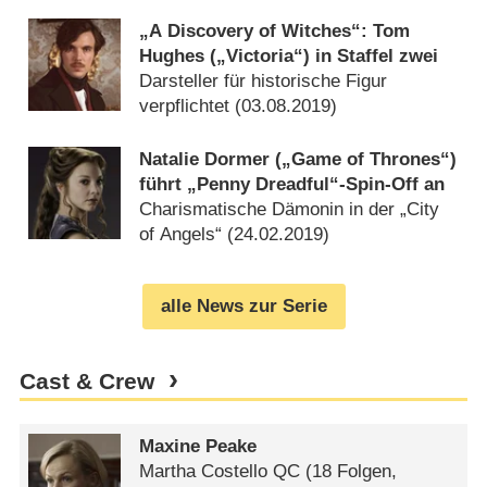
(
30.12.2021
)
„A Discovery of Witches“: Tom
Hughes („Victoria“) in Staffel zwei
Darsteller für historische Figur
verpflichtet (
03.08.2019
)
Natalie Dormer („Game of Thrones“)
führt „Penny Dreadful“-Spin-Off an
Charismatische Dämonin in der „City
of Angels“ (
24.02.2019
)
alle News zur Serie
Cast & Crew
Maxine Peake
Martha Costello QC
(18 Folgen,